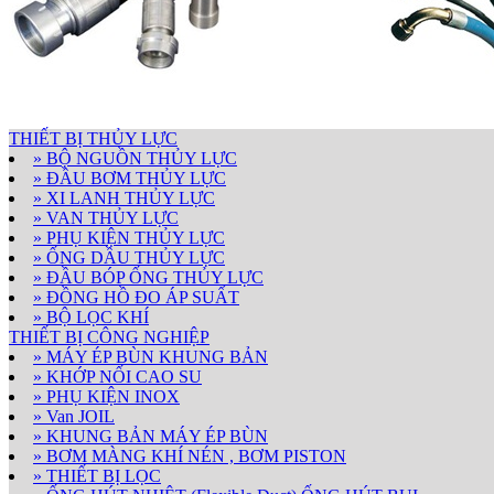
THIẾT BỊ THỦY LỰC
» BỘ NGUỒN THỦY LỰC
» ĐẦU BƠM THỦY LỰC
» XI LANH THỦY LỰC
» VAN THỦY LỰC
» PHỤ KIỆN THỦY LỰC
» ỐNG DẦU THỦY LỰC
» ĐẦU BÓP ỐNG THỦY LỰC
» ĐỒNG HỒ ĐO ÁP SUẤT
» BỘ LỌC KHÍ
THIẾT BỊ CÔNG NGHIỆP
» MÁY ÉP BÙN KHUNG BẢN
» KHỚP NỐI CAO SU
» PHỤ KIỆN INOX
» Van JOIL
» KHUNG BẢN MÁY ÉP BÙN
» BƠM MÀNG KHÍ NÉN , BƠM PISTON
» THIẾT BỊ LỌC