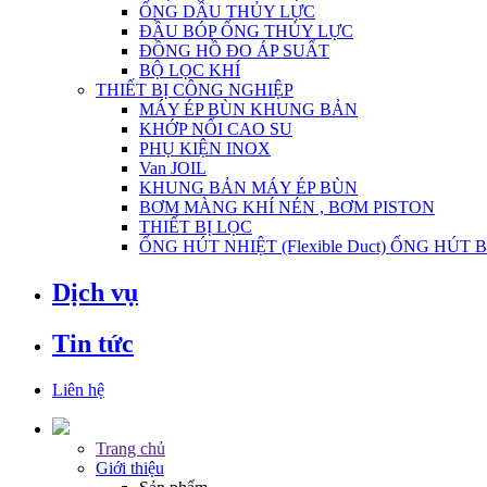
ỐNG DẦU THỦY LỰC
ĐẦU BÓP ỐNG THỦY LỰC
ĐỒNG HỒ ĐO ÁP SUẤT
BỘ LỌC KHÍ
THIẾT BỊ CÔNG NGHIỆP
MÁY ÉP BÙN KHUNG BẢN
KHỚP NỐI CAO SU
PHỤ KIỆN INOX
Van JOIL
KHUNG BẢN MÁY ÉP BÙN
BƠM MÀNG KHÍ NÉN , BƠM PISTON
THIẾT BỊ LỌC
ỐNG HÚT NHIỆT (Flexible Duct) ỐNG HÚT 
Dịch vụ
Tin tức
Liên hệ
Trang chủ
Giới thiệu