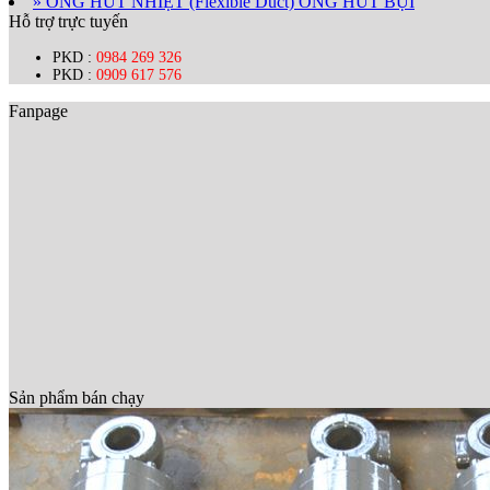
» ỐNG HÚT NHIỆT (Flexible Duct) ỐNG HÚT BỤI
Hỗ trợ trực tuyến
PKD :
0984 269 326
PKD :
0909 617 576
Fanpage
Sản phẩm bán chạy