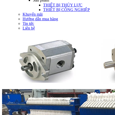
Sản phẩm
THIẾT BỊ THỦY LỰC
THIẾT BỊ CÔNG NGHIỆP
Khuyến mãi
Hướng dẫn mua hàng
Tin tức
Liên hệ