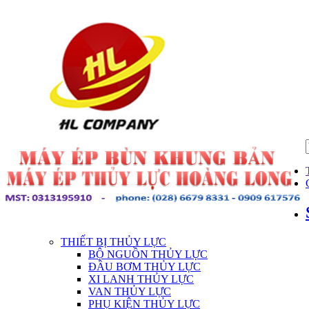
THIẾT BỊ THỦY LỰC
BỘ NGUỒN THỦY LỰC
ĐẦU BƠM THỦY LỰC
XI LANH THỦY LỰC
VAN THỦY LỰC
PHỤ KIỆN THỦY LỰC