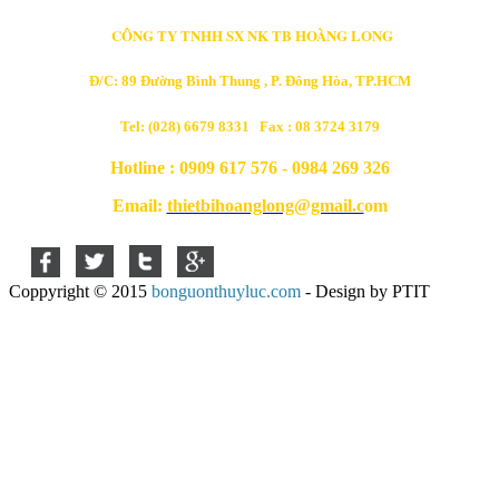
CÔNG TY TNHH SX NK TB HOÀNG LONG
Đ/C: 89 Đường Bình Thung , P. Đông Hòa, TP.HCM
Tel: (028) 6679 8331 Fax : 08 3724 3179
Hotline : 0909 617 576 - 0984 269 326
Email:
thietbihoanglong@gmail.c
om
Coppyright © 2015
bonguonthuyluc.com
- Design by PTIT