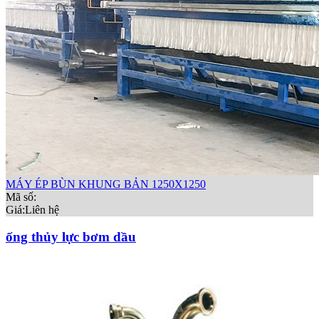
MÁY ÉP BÙN KHUNG BẢN 1250X1250
Mã số:
Giá:
Liên hệ
ống thủy lực bơm dầu