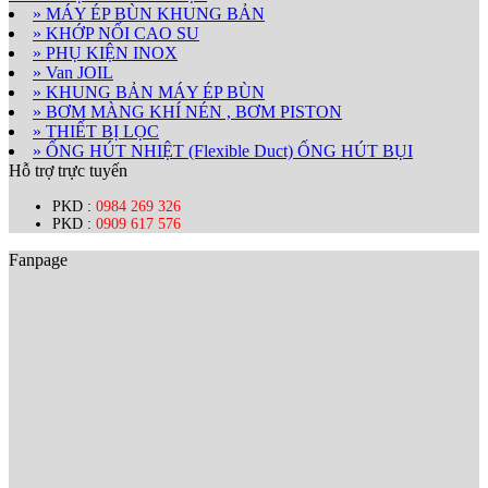
» MÁY ÉP BÙN KHUNG BẢN
» KHỚP NỐI CAO SU
» PHỤ KIỆN INOX
» Van JOIL
» KHUNG BẢN MÁY ÉP BÙN
» BƠM MÀNG KHÍ NÉN , BƠM PISTON
» THIẾT BỊ LỌC
» ỐNG HÚT NHIỆT (Flexible Duct) ỐNG HÚT BỤI
Hỗ trợ trực tuyến
PKD :
0984 269 326
PKD :
0909 617 576
Fanpage