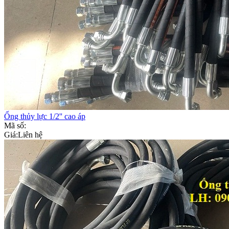
Ống thủy lực 1/2'' cao áp
Mã số:
Giá:
Liên hệ