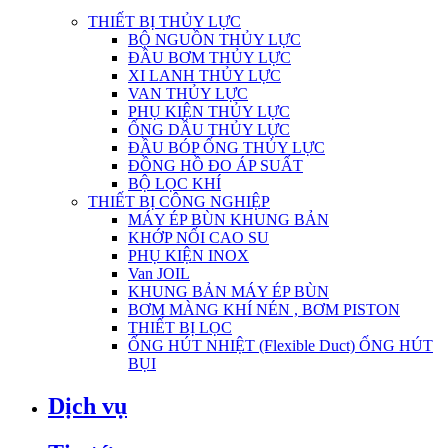
THIẾT BỊ THỦY LỰC
BỘ NGUỒN THỦY LỰC
ĐẦU BƠM THỦY LỰC
XI LANH THỦY LỰC
VAN THỦY LỰC
PHỤ KIỆN THỦY LỰC
ỐNG DẦU THỦY LỰC
ĐẦU BÓP ỐNG THỦY LỰC
ĐỒNG HỒ ĐO ÁP SUẤT
BỘ LỌC KHÍ
THIẾT BỊ CÔNG NGHIỆP
MÁY ÉP BÙN KHUNG BẢN
KHỚP NỐI CAO SU
PHỤ KIỆN INOX
Van JOIL
KHUNG BẢN MÁY ÉP BÙN
BƠM MÀNG KHÍ NÉN , BƠM PISTON
THIẾT BỊ LỌC
ỐNG HÚT NHIỆT (Flexible Duct) ỐNG HÚT
BỤI
Dịch vụ