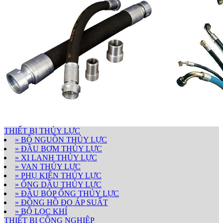
THIẾT BỊ THỦY LỰC
» BỘ NGUỒN THỦY LỰC
» ĐẦU BƠM THỦY LỰC
» XI LANH THỦY LỰC
» VAN THỦY LỰC
» PHỤ KIỆN THỦY LỰC
» ỐNG DẦU THỦY LỰC
» ĐẦU BÓP ỐNG THỦY LỰC
» ĐỒNG HỒ ĐO ÁP SUẤT
» BỘ LỌC KHÍ
THIẾT BỊ CÔNG NGHIỆP