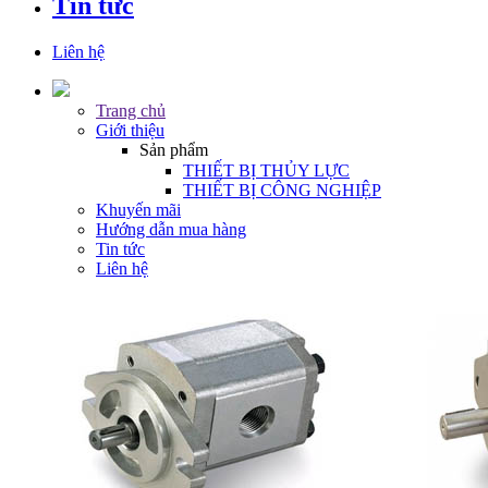
Tin tức
Liên hệ
Trang chủ
Giới thiệu
Sản phẩm
THIẾT BỊ THỦY LỰC
THIẾT BỊ CÔNG NGHIỆP
Khuyến mãi
Hướng dẫn mua hàng
Tin tức
Liên hệ