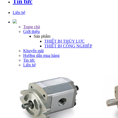
Tin tức
Liên hệ
Trang chủ
Giới thiệu
Sản phẩm
THIẾT BỊ THỦY LỰC
THIẾT BỊ CÔNG NGHIỆP
Khuyến mãi
Hướng dẫn mua hàng
Tin tức
Liên hệ