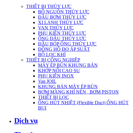
THIẾT BỊ THỦY LỰC
BỘ NGUỒN THỦY LỰC
ĐẦU BƠM THỦY LỰC
XI LANH THỦY LỰC
VAN THỦY LỰC
PHỤ KIỆN THỦY LỰC
ỐNG DẦU THỦY LỰC
ĐẦU BÓP ỐNG THỦY LỰC
ĐỒNG HỒ ĐO ÁP SUẤT
BỘ LỌC KHÍ
THIẾT BỊ CÔNG NGHIỆP
MÁY ÉP BÙN KHUNG BẢN
KHỚP NỐI CAO SU
PHỤ KIỆN INOX
Van JOIL
KHUNG BẢN MÁY ÉP BÙN
BƠM MÀNG KHÍ NÉN , BƠM PISTON
THIẾT BỊ LỌC
ỐNG HÚT NHIỆT (Flexible Duct) ỐNG HÚT
BỤI
Dịch vụ