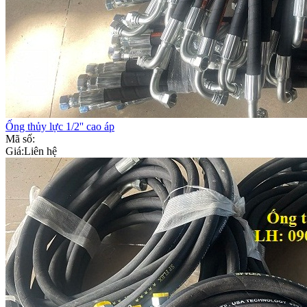
Ống thủy lực 1/2'' cao áp
Mã số:
Giá:
Liên hệ