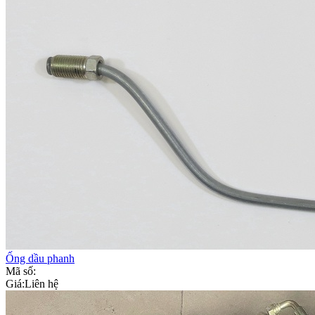
Ống dầu phanh
Mã số:
Giá:
Liên hệ