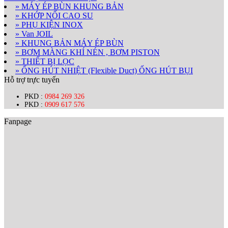
» MÁY ÉP BÙN KHUNG BẢN
» KHỚP NỐI CAO SU
» PHỤ KIỆN INOX
» Van JOIL
» KHUNG BẢN MÁY ÉP BÙN
» BƠM MÀNG KHÍ NÉN , BƠM PISTON
» THIẾT BỊ LỌC
» ỐNG HÚT NHIỆT (Flexible Duct) ỐNG HÚT BỤI
Hỗ trợ trực tuyến
PKD :
0984 269 326
PKD :
0909 617 576
Fanpage