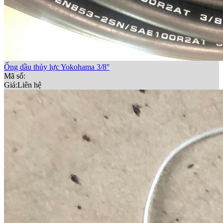
Ống dầu thủy lực Yokohama 3/8''
Mã số:
Giá:
Liên hệ