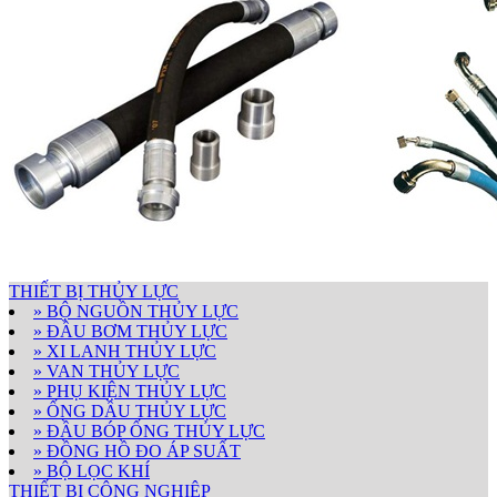
THIẾT BỊ THỦY LỰC
» BỘ NGUỒN THỦY LỰC
» ĐẦU BƠM THỦY LỰC
» XI LANH THỦY LỰC
» VAN THỦY LỰC
» PHỤ KIỆN THỦY LỰC
» ỐNG DẦU THỦY LỰC
» ĐẦU BÓP ỐNG THỦY LỰC
» ĐỒNG HỒ ĐO ÁP SUẤT
» BỘ LỌC KHÍ
THIẾT BỊ CÔNG NGHIỆP