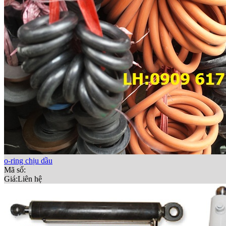
o-ring chịu dầu
Mã số:
Giá:
Liên hệ