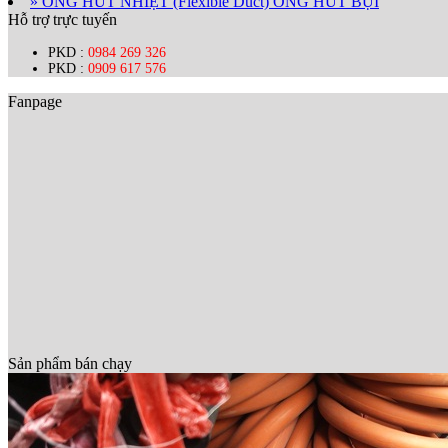
» ỐNG HÚT NHIỆT (Flexible Duct) ỐNG HÚT BỤI
Hỗ trợ trực tuyến
PKD :
0984 269 326
PKD :
0909 617 576
Fanpage
Sản phẩm bán chạy