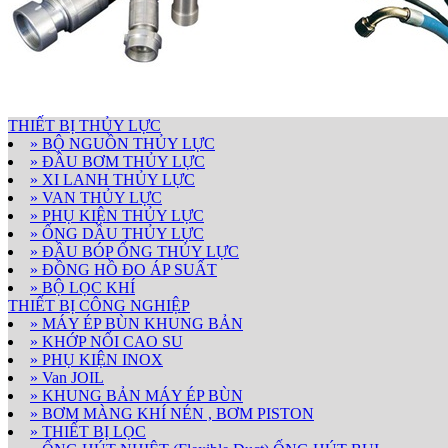
THIẾT BỊ THỦY LỰC
» BỘ NGUỒN THỦY LỰC
» ĐẦU BƠM THỦY LỰC
» XI LANH THỦY LỰC
» VAN THỦY LỰC
» PHỤ KIỆN THỦY LỰC
» ỐNG DẦU THỦY LỰC
» ĐẦU BÓP ỐNG THỦY LỰC
» ĐỒNG HỒ ĐO ÁP SUẤT
» BỘ LỌC KHÍ
THIẾT BỊ CÔNG NGHIỆP
» MÁY ÉP BÙN KHUNG BẢN
» KHỚP NỐI CAO SU
» PHỤ KIỆN INOX
» Van JOIL
» KHUNG BẢN MÁY ÉP BÙN
» BƠM MÀNG KHÍ NÉN , BƠM PISTON
» THIẾT BỊ LỌC