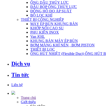
ỐNG DẦU THỦY LỰC
ĐẦU BÓP ỐNG THỦY LỰC
ĐỒNG HỒ ĐO ÁP SUẤT
BỘ LỌC KHÍ
THIẾT BỊ CÔNG NGHIỆP
MÁY ÉP BÙN KHUNG BẢN
KHỚP NỐI CAO SU
PHỤ KIỆN INOX
Van JOIL
KHUNG BẢN MÁY ÉP BÙN
BƠM MÀNG KHÍ NÉN , BƠM PISTON
THIẾT BỊ LỌC
ỐNG HÚT NHIỆT (Flexible Duct) ỐNG HÚT 
Dịch vụ
Tin tức
Liên hệ
Trang chủ
Giới thiệu