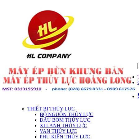
THIẾT BỊ THỦY LỰC
BỘ NGUỒN THỦY LỰC
ĐẦU BƠM THỦY LỰC
XI LANH THỦY LỰC
VAN THỦY LỰC
PHỤ KIỆN THỦY LỰC