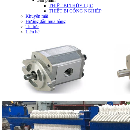
Sản phẩm
THIẾT BỊ THỦY LỰC
THIẾT BỊ CÔNG NGHIỆP
Khuyến mãi
Hướng dẫn mua hàng
Tin tức
Liên hệ