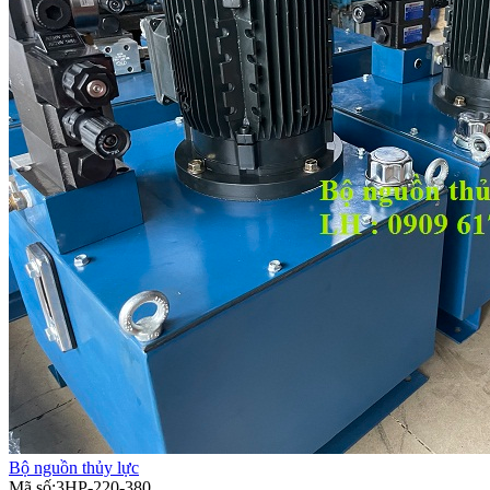
Bộ nguồn thủy lực
Mã số:3HP-220-380