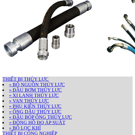
THIẾT BỊ THỦY LỰC
» BỘ NGUỒN THỦY LỰC
» ĐẦU BƠM THỦY LỰC
» XI LANH THỦY LỰC
» VAN THỦY LỰC
» PHỤ KIỆN THỦY LỰC
» ỐNG DẦU THỦY LỰC
» ĐẦU BÓP ỐNG THỦY LỰC
» ĐỒNG HỒ ĐO ÁP SUẤT
» BỘ LỌC KHÍ
THIẾT BỊ CÔNG NGHIỆP