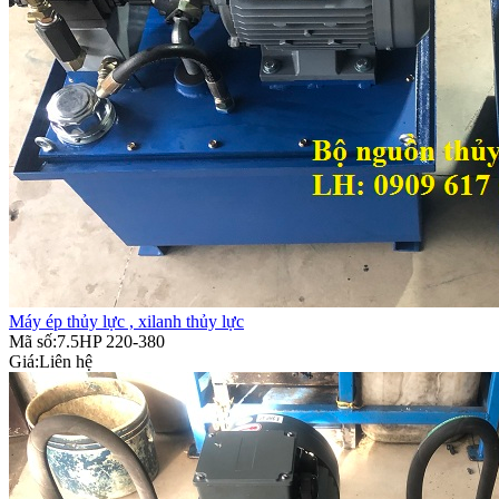
Máy ép thủy lực , xilanh thủy lực
Mã số:7.5HP 220-380
Giá:
Liên hệ