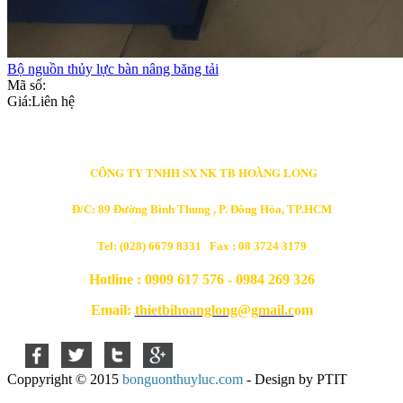
Bộ nguồn thủy lực bàn nâng băng tải
Mã số:
Giá:
Liên hệ
CÔNG TY TNHH SX NK TB HOÀNG LONG
Đ/C: 89 Đường Bình Thung , P. Đông Hòa, TP.HCM
Tel: (028) 6679 8331 Fax : 08 3724 3179
Hotline : 0909 617 576 - 0984 269 326
Email:
thietbihoanglong@gmail.c
om
Coppyright © 2015
bonguonthuyluc.com
- Design by PTIT