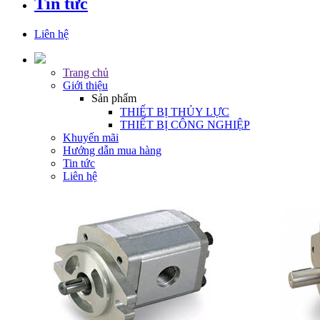
Tin tức
Liên hệ
Trang chủ
Giới thiệu
Sản phẩm
THIẾT BỊ THỦY LỰC
THIẾT BỊ CÔNG NGHIỆP
Khuyến mãi
Hướng dẫn mua hàng
Tin tức
Liên hệ