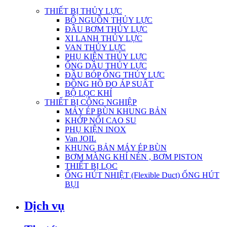
THIẾT BỊ THỦY LỰC
BỘ NGUỒN THỦY LỰC
ĐẦU BƠM THỦY LỰC
XI LANH THỦY LỰC
VAN THỦY LỰC
PHỤ KIỆN THỦY LỰC
ỐNG DẦU THỦY LỰC
ĐẦU BÓP ỐNG THỦY LỰC
ĐỒNG HỒ ĐO ÁP SUẤT
BỘ LỌC KHÍ
THIẾT BỊ CÔNG NGHIỆP
MÁY ÉP BÙN KHUNG BẢN
KHỚP NỐI CAO SU
PHỤ KIỆN INOX
Van JOIL
KHUNG BẢN MÁY ÉP BÙN
BƠM MÀNG KHÍ NÉN , BƠM PISTON
THIẾT BỊ LỌC
ỐNG HÚT NHIỆT (Flexible Duct) ỐNG HÚT
BỤI
Dịch vụ