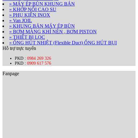
» MÁY ÉP BÙN KHUNG BẢN
» KHỚP NỐI CAO SU
» PHỤ KIỆN INOX
» Van JOIL
» KHUNG BẢN MÁY ÉP BÙN
» BƠM MÀNG KHÍ NÉN , BƠM PISTON
» THIẾT BỊ LỌC
» ỐNG HÚT NHIỆT (Flexible Duct) ỐNG HÚT BỤI
Hỗ trợ trực tuyến
PKD :
0984 269 326
PKD :
0909 617 576
Fanpage