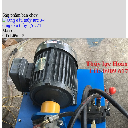
Sản phẩm bán chạy
Ống dầu thủy lực 3/4''
Mã số:
Giá:
Liên hệ