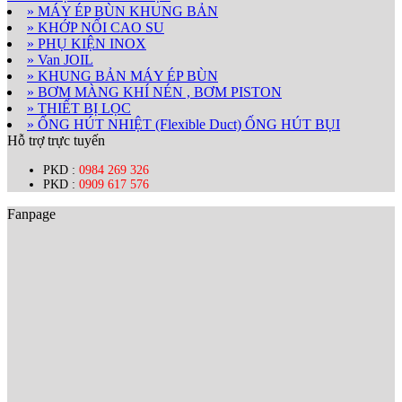
» MÁY ÉP BÙN KHUNG BẢN
» KHỚP NỐI CAO SU
» PHỤ KIỆN INOX
» Van JOIL
» KHUNG BẢN MÁY ÉP BÙN
» BƠM MÀNG KHÍ NÉN , BƠM PISTON
» THIẾT BỊ LỌC
» ỐNG HÚT NHIỆT (Flexible Duct) ỐNG HÚT BỤI
Hỗ trợ trực tuyến
PKD :
0984 269 326
PKD :
0909 617 576
Fanpage