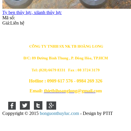
Ty ben thủy lực, xilanh thủy lực
Mã số:
Giá:
Liên hệ
CÔNG TY TNHH SX NK TB HOÀNG LONG
Đ/C: 89 Đường Bình Thung , P. Đông Hòa, TP.HCM
Tel: (028) 6679 8331 Fax : 08 3724 3179
Hotline : 0909 617 576 - 0984 269 326
Email:
thietbihoanglong@gmail.c
om
Coppyright © 2015
bonguonthuyluc.com
- Design by PTIT