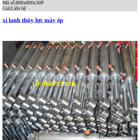
Mã số:800x800x30P
Giá:
Liên hệ
xi lanh thủy lực máy ép