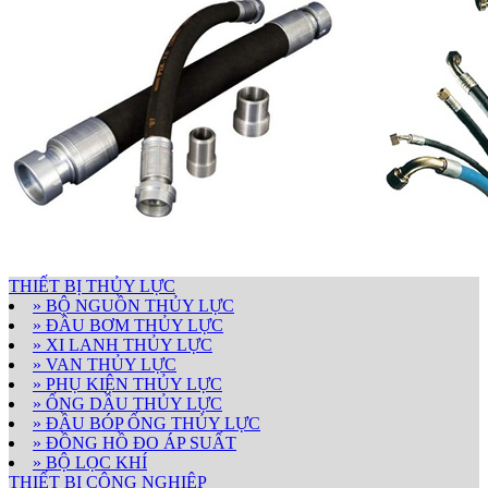
THIẾT BỊ THỦY LỰC
» BỘ NGUỒN THỦY LỰC
» ĐẦU BƠM THỦY LỰC
» XI LANH THỦY LỰC
» VAN THỦY LỰC
» PHỤ KIỆN THỦY LỰC
» ỐNG DẦU THỦY LỰC
» ĐẦU BÓP ỐNG THỦY LỰC
» ĐỒNG HỒ ĐO ÁP SUẤT
» BỘ LỌC KHÍ
THIẾT BỊ CÔNG NGHIỆP