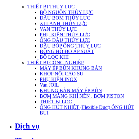
THIẾT BỊ THỦY LỰC
BỘ NGUỒN THỦY LỰC
ĐẦU BƠM THỦY LỰC
XI LANH THỦY LỰC
VAN THỦY LỰC
PHỤ KIỆN THỦY LỰC
ỐNG DẦU THỦY LỰC
ĐẦU BÓP ỐNG THỦY LỰC
ĐỒNG HỒ ĐO ÁP SUẤT
BỘ LỌC KHÍ
THIẾT BỊ CÔNG NGHIỆP
MÁY ÉP BÙN KHUNG BẢN
KHỚP NỐI CAO SU
PHỤ KIỆN INOX
Van JOIL
KHUNG BẢN MÁY ÉP BÙN
BƠM MÀNG KHÍ NÉN , BƠM PISTON
THIẾT BỊ LỌC
ỐNG HÚT NHIỆT (Flexible Duct) ỐNG HÚT
BỤI
Dịch vụ