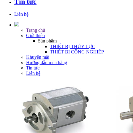
Tin tức
Liên hệ
Trang chủ
Giới thiệu
Sản phẩm
THIẾT BỊ THỦY LỰC
THIẾT BỊ CÔNG NGHIỆP
Khuyến mãi
Hướng dẫn mua hàng
Tin tức
Liên hệ