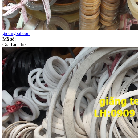
gioăng silicon
Mã số:
Giá:
Liên hệ