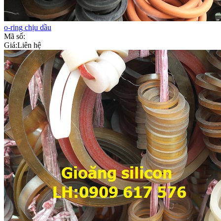
o-ring chịu dầu
Mã số:
Giá:
Liên hệ