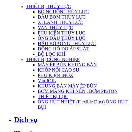
THIẾT BỊ THỦY LỰC
BỘ NGUỒN THỦY LỰC
ĐẦU BƠM THỦY LỰC
XI LANH THỦY LỰC
VAN THỦY LỰC
PHỤ KIỆN THỦY LỰC
ỐNG DẦU THỦY LỰC
ĐẦU BÓP ỐNG THỦY LỰC
ĐỒNG HỒ ĐO ÁP SUẤT
BỘ LỌC KHÍ
THIẾT BỊ CÔNG NGHIỆP
MÁY ÉP BÙN KHUNG BẢN
KHỚP NỐI CAO SU
PHỤ KIỆN INOX
Van JOIL
KHUNG BẢN MÁY ÉP BÙN
BƠM MÀNG KHÍ NÉN , BƠM PISTON
THIẾT BỊ LỌC
ỐNG HÚT NHIỆT (Flexible Duct) ỐNG HÚT
BỤI
Dịch vụ