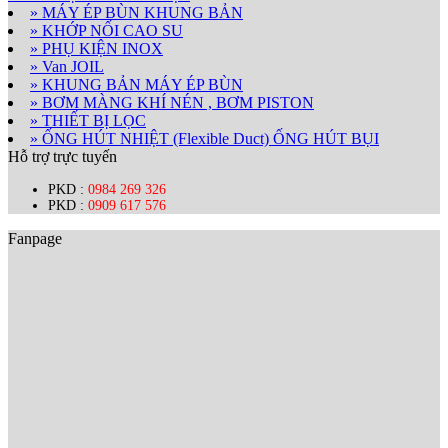
» MÁY ÉP BÙN KHUNG BẢN
» KHỚP NỐI CAO SU
» PHỤ KIỆN INOX
» Van JOIL
» KHUNG BẢN MÁY ÉP BÙN
» BƠM MÀNG KHÍ NÉN , BƠM PISTON
» THIẾT BỊ LỌC
» ỐNG HÚT NHIỆT (Flexible Duct) ỐNG HÚT BỤI
Hỗ trợ trực tuyến
PKD :
0984 269 326
PKD :
0909 617 576
Fanpage