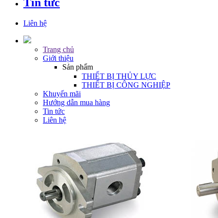
Tin tức
Liên hệ
Trang chủ
Giới thiệu
Sản phẩm
THIẾT BỊ THỦY LỰC
THIẾT BỊ CÔNG NGHIỆP
Khuyến mãi
Hướng dẫn mua hàng
Tin tức
Liên hệ