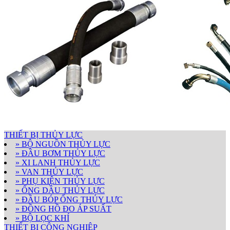
THIẾT BỊ THỦY LỰC
» BỘ NGUỒN THỦY LỰC
» ĐẦU BƠM THỦY LỰC
» XI LANH THỦY LỰC
» VAN THỦY LỰC
» PHỤ KIỆN THỦY LỰC
» ỐNG DẦU THỦY LỰC
» ĐẦU BÓP ỐNG THỦY LỰC
» ĐỒNG HỒ ĐO ÁP SUẤT
» BỘ LỌC KHÍ
THIẾT BỊ CÔNG NGHIỆP