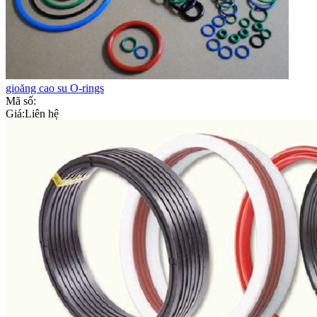
gioăng cao su O-rings
Mã số:
Giá:
Liên hệ