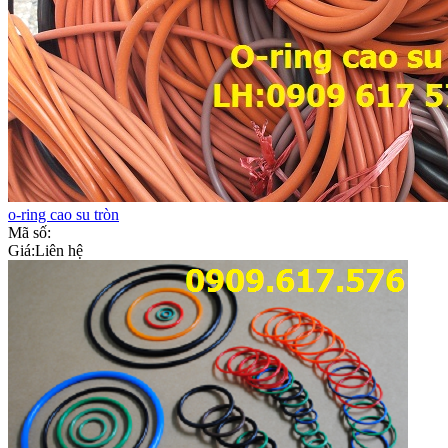
o-ring cao su tròn
Mã số:
Giá:
Liên hệ