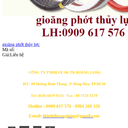
gioăng phớt thủy lực
Mã số:
Giá:
Liên hệ
CÔNG TY TNHH SX NK TB HOÀNG LONG
Đ/C: 89 Đường Bình Thung , P. Đông Hòa, TP.HCM
Tel: (028) 6679 8331 Fax : 08 3724 3179
Hotline : 0909 617 576 - 0984 269 326
Email:
thietbihoanglong@gmail.c
om