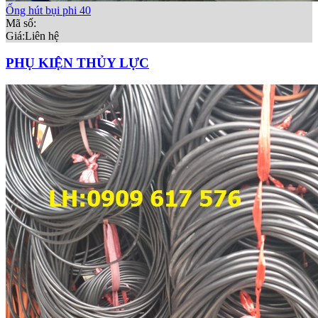
Ống hút bụi phi 40
Mã số:
Giá:
Liên hệ
PHỤ KIỆN THỦY LỰC