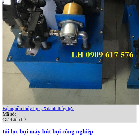
Bộ nguồn thủy lực , Xilanh thủy lực
Mã số:
Giá:
Liên hệ
túi lọc bụi máy hút bụi công nghiệp