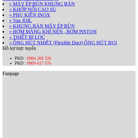
» MÁY ÉP BÙN KHUNG BẢN
» KHỚP NỐI CAO SU
» PHỤ KIỆN INOX
» Van JOIL
» KHUNG BẢN MÁY ÉP BÙN
» BƠM MÀNG KHÍ NÉN , BƠM PISTON
» THIẾT BỊ LỌC
» ỐNG HÚT NHIỆT (Flexible Duct) ỐNG HÚT BỤI
Hỗ trợ trực tuyến
PKD :
0984 269 326
PKD :
0909 617 576
Fanpage