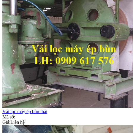
Vải lọc máy ép bùn thải
Mã số:
Giá:
Liên hệ