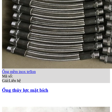
Ống mềm inox teflon
Mã số:
Giá:
Liên hệ
Ống thủy lực mặt bích