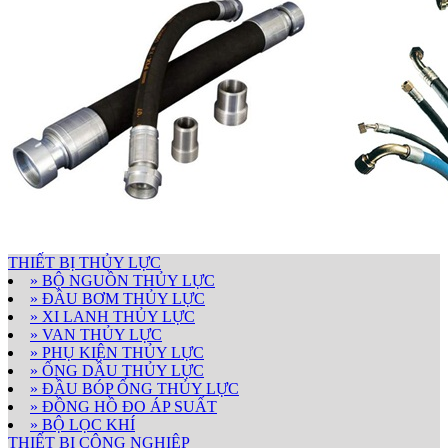
THIẾT BỊ THỦY LỰC
» BỘ NGUỒN THỦY LỰC
» ĐẦU BƠM THỦY LỰC
» XI LANH THỦY LỰC
» VAN THỦY LỰC
» PHỤ KIỆN THỦY LỰC
» ỐNG DẦU THỦY LỰC
» ĐẦU BÓP ỐNG THỦY LỰC
» ĐỒNG HỒ ĐO ÁP SUẤT
» BỘ LỌC KHÍ
THIẾT BỊ CÔNG NGHIỆP