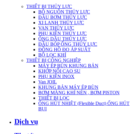
THIẾT BỊ THỦY LỰC
BỘ NGUỒN THỦY LỰC
ĐẦU BƠM THỦY LỰC
XI LANH THỦY LỰC
VAN THỦY LỰC
PHỤ KIỆN THỦY LỰC
ỐNG DẦU THỦY LỰC
ĐẦU BÓP ỐNG THỦY LỰC
ĐỒNG HỒ ĐO ÁP SUẤT
BỘ LỌC KHÍ
THIẾT BỊ CÔNG NGHIỆP
MÁY ÉP BÙN KHUNG BẢN
KHỚP NỐI CAO SU
PHỤ KIỆN INOX
Van JOIL
KHUNG BẢN MÁY ÉP BÙN
BƠM MÀNG KHÍ NÉN , BƠM PISTON
THIẾT BỊ LỌC
ỐNG HÚT NHIỆT (Flexible Duct) ỐNG HÚT
BỤI
Dịch vụ