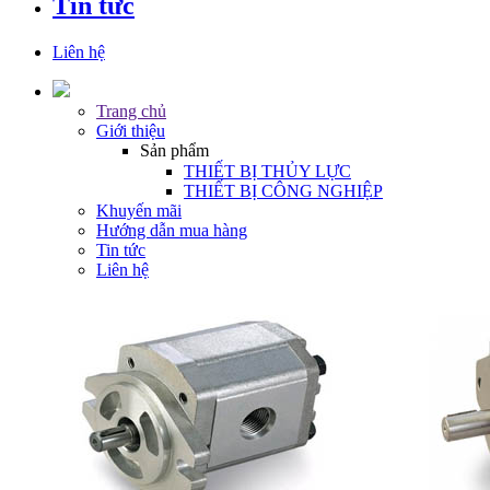
Tin tức
Liên hệ
Trang chủ
Giới thiệu
Sản phẩm
THIẾT BỊ THỦY LỰC
THIẾT BỊ CÔNG NGHIỆP
Khuyến mãi
Hướng dẫn mua hàng
Tin tức
Liên hệ