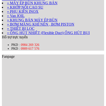
» MÁY ÉP BÙN KHUNG BẢN
» KHỚP NỐI CAO SU
» PHỤ KIỆN INOX
» Van JOIL
» KHUNG BẢN MÁY ÉP BÙN
» BƠM MÀNG KHÍ NÉN , BƠM PISTON
» THIẾT BỊ LỌC
» ỐNG HÚT NHIỆT (Flexible Duct) ỐNG HÚT BỤI
Hỗ trợ trực tuyến
PKD :
0984 269 326
PKD :
0909 617 576
Fanpage