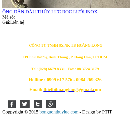
ỐNG DẪN DẦU THỦY LỰC BỌC LƯỚI INOX
Mã số:
Giá:
Liên hệ
CÔNG TY TNHH SX NK TB HOÀNG LONG
Đ/C: 89 Đường Bình Thung , P. Đông Hòa, TP.HCM
Tel: (028) 6679 8331 Fax : 08 3724 3179
Hotline : 0909 617 576 - 0984 269 326
Email:
thietbihoanglong@gmail.c
om
Coppyright © 2015
bonguonthuyluc.com
- Design by PTIT