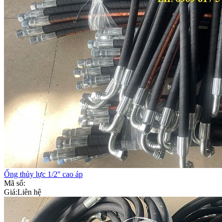
Ống thủy lực 1/2'' cao áp
Mã số:
Giá:
Liên hệ