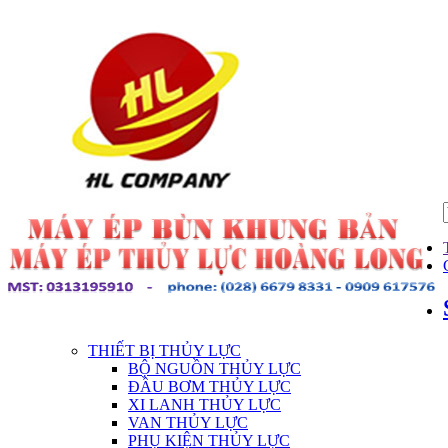
THIẾT BỊ THỦY LỰC
BỘ NGUỒN THỦY LỰC
ĐẦU BƠM THỦY LỰC
XI LANH THỦY LỰC
VAN THỦY LỰC
PHỤ KIỆN THỦY LỰC