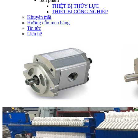
Sản phẩm
THIẾT BỊ THỦY LỰC
THIẾT BỊ CÔNG NGHIỆP
Khuyến mãi
Hướng dẫn mua hàng
Tin tức
Liên hệ