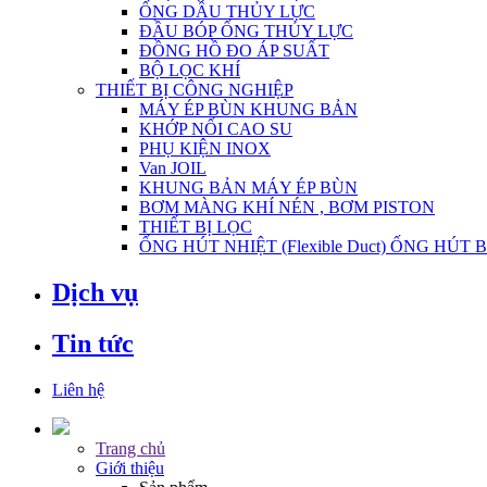
ỐNG DẦU THỦY LỰC
ĐẦU BÓP ỐNG THỦY LỰC
ĐỒNG HỒ ĐO ÁP SUẤT
BỘ LỌC KHÍ
THIẾT BỊ CÔNG NGHIỆP
MÁY ÉP BÙN KHUNG BẢN
KHỚP NỐI CAO SU
PHỤ KIỆN INOX
Van JOIL
KHUNG BẢN MÁY ÉP BÙN
BƠM MÀNG KHÍ NÉN , BƠM PISTON
THIẾT BỊ LỌC
ỐNG HÚT NHIỆT (Flexible Duct) ỐNG HÚT 
Dịch vụ
Tin tức
Liên hệ
Trang chủ
Giới thiệu