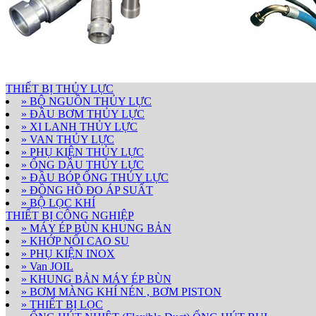
THIẾT BỊ THỦY LỰC
» BỘ NGUỒN THỦY LỰC
» ĐẦU BƠM THỦY LỰC
» XI LANH THỦY LỰC
» VAN THỦY LỰC
» PHỤ KIỆN THỦY LỰC
» ỐNG DẦU THỦY LỰC
» ĐẦU BÓP ỐNG THỦY LỰC
» ĐỒNG HỒ ĐO ÁP SUẤT
» BỘ LỌC KHÍ
THIẾT BỊ CÔNG NGHIỆP
» MÁY ÉP BÙN KHUNG BẢN
» KHỚP NỐI CAO SU
» PHỤ KIỆN INOX
» Van JOIL
» KHUNG BẢN MÁY ÉP BÙN
» BƠM MÀNG KHÍ NÉN , BƠM PISTON
» THIẾT BỊ LỌC