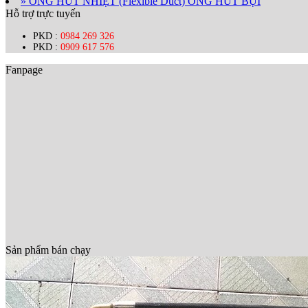
» ỐNG HÚT NHIỆT (Flexible Duct) ỐNG HÚT BỤI
Hỗ trợ trực tuyến
PKD :
0984 269 326
PKD :
0909 617 576
Fanpage
Sản phẩm bán chạy