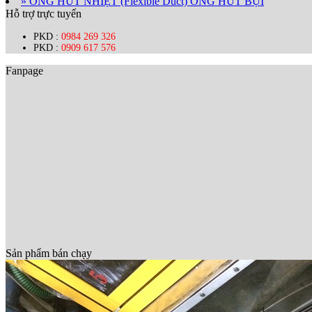
» ỐNG HÚT NHIỆT (Flexible Duct) ỐNG HÚT BỤI
Hỗ trợ trực tuyến
PKD :
0984 269 326
PKD :
0909 617 576
Fanpage
Sản phẩm bán chạy