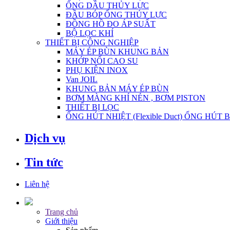
ỐNG DẦU THỦY LỰC
ĐẦU BÓP ỐNG THỦY LỰC
ĐỒNG HỒ ĐO ÁP SUẤT
BỘ LỌC KHÍ
THIẾT BỊ CÔNG NGHIỆP
MÁY ÉP BÙN KHUNG BẢN
KHỚP NỐI CAO SU
PHỤ KIỆN INOX
Van JOIL
KHUNG BẢN MÁY ÉP BÙN
BƠM MÀNG KHÍ NÉN , BƠM PISTON
THIẾT BỊ LỌC
ỐNG HÚT NHIỆT (Flexible Duct) ỐNG HÚT 
Dịch vụ
Tin tức
Liên hệ
Trang chủ
Giới thiệu