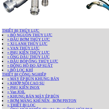
THIẾT BỊ THỦY LỰC
» BỘ NGUỒN THỦY LỰC
» ĐẦU BƠM THỦY LỰC
» XI LANH THỦY LỰC
» VAN THỦY LỰC
» PHỤ KIỆN THỦY LỰC
» ỐNG DẦU THỦY LỰC
» ĐẦU BÓP ỐNG THỦY LỰC
» ĐỒNG HỒ ĐO ÁP SUẤT
» BỘ LỌC KHÍ
THIẾT BỊ CÔNG NGHIỆP
» MÁY ÉP BÙN KHUNG BẢN
» KHỚP NỐI CAO SU
» PHỤ KIỆN INOX
» Van JOIL
» KHUNG BẢN MÁY ÉP BÙN
» BƠM MÀNG KHÍ NÉN , BƠM PISTON
» THIẾT BỊ LỌC