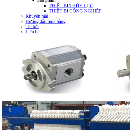
Sản phẩm
THIẾT BỊ THỦY LỰC
THIẾT BỊ CÔNG NGHIỆP
Khuyến mãi
Hướng dẫn mua hàng
Tin tức
Liên hệ