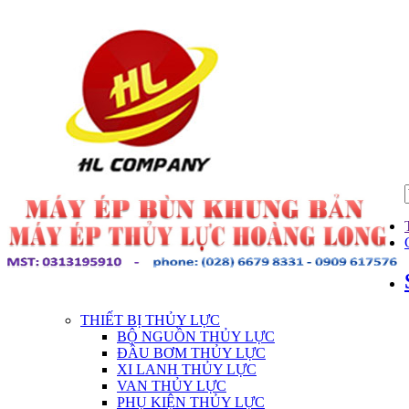
THIẾT BỊ THỦY LỰC
BỘ NGUỒN THỦY LỰC
ĐẦU BƠM THỦY LỰC
XI LANH THỦY LỰC
VAN THỦY LỰC
PHỤ KIỆN THỦY LỰC