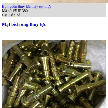
Bộ nguồn thủy lực máy ép nhựa
Mã số:15HP 380
Giá:
Liên hệ
Mặt bích ống thủy lực