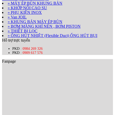
» MÁY ÉP BÙN KHUNG BẢN
» KHỚP NỐI CAO SU
» PHỤ KIỆN INOX
» Van JOIL
» KHUNG BẢN MÁY ÉP BÙN
» BƠM MÀNG KHÍ NÉN , BƠM PISTON
» THIẾT BỊ LỌC
» ỐNG HÚT NHIỆT (Flexible Duct) ỐNG HÚT BỤI
Hỗ trợ trực tuyến
PKD :
0984 269 326
PKD :
0909 617 576
Fanpage