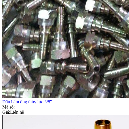
Đầu bấm ống thủy lực 3/8''
Mã số:
Giá:
Liên hệ