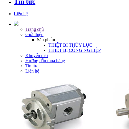
Tin tức
Liên hệ
Trang chủ
Giới thiệu
Sản phẩm
THIẾT BỊ THỦY LỰC
THIẾT BỊ CÔNG NGHIỆP
Khuyến mãi
Hướng dẫn mua hàng
Tin tức
Liên hệ