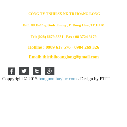
CÔNG TY TNHH SX NK TB HOÀNG LONG
Đ/C: 89 Đường Bình Thung , P. Đông Hòa, TP.HCM
Tel: (028) 6679 8331 Fax : 08 3724 3179
Hotline : 0909 617 576 - 0984 269 326
Email:
thietbihoanglong@gmail.c
om
Coppyright © 2015
bonguonthuyluc.com
- Design by PTIT