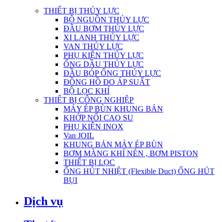
THIẾT BỊ THỦY LỰC
BỘ NGUỒN THỦY LỰC
ĐẦU BƠM THỦY LỰC
XI LANH THỦY LỰC
VAN THỦY LỰC
PHỤ KIỆN THỦY LỰC
ỐNG DẦU THỦY LỰC
ĐẦU BÓP ỐNG THỦY LỰC
ĐỒNG HỒ ĐO ÁP SUẤT
BỘ LỌC KHÍ
THIẾT BỊ CÔNG NGHIỆP
MÁY ÉP BÙN KHUNG BẢN
KHỚP NỐI CAO SU
PHỤ KIỆN INOX
Van JOIL
KHUNG BẢN MÁY ÉP BÙN
BƠM MÀNG KHÍ NÉN , BƠM PISTON
THIẾT BỊ LỌC
ỐNG HÚT NHIỆT (Flexible Duct) ỐNG HÚT
BỤI
Dịch vụ