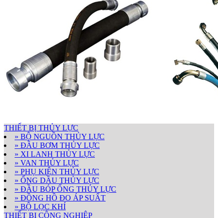
THIẾT BỊ THỦY LỰC
» BỘ NGUỒN THỦY LỰC
» ĐẦU BƠM THỦY LỰC
» XI LANH THỦY LỰC
» VAN THỦY LỰC
» PHỤ KIỆN THỦY LỰC
» ỐNG DẦU THỦY LỰC
» ĐẦU BÓP ỐNG THỦY LỰC
» ĐỒNG HỒ ĐO ÁP SUẤT
» BỘ LỌC KHÍ
THIẾT BỊ CÔNG NGHIỆP