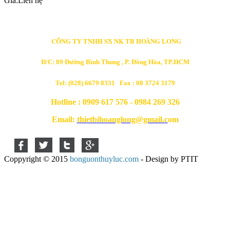
Giá:
Liên hệ
CÔNG TY TNHH SX NK TB HOÀNG LONG
Đ/C: 89 Đường Bình Thung , P. Đông Hòa, TP.HCM
Tel: (028) 6679 8331 Fax : 08 3724 3179
Hotline : 0909 617 576 - 0984 269 326
Email:
thietbihoanglong@gmail.c
om
Coppyright © 2015
bonguonthuyluc.com
- Design by PTIT