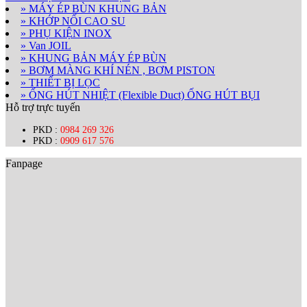
» MÁY ÉP BÙN KHUNG BẢN
» KHỚP NỐI CAO SU
» PHỤ KIỆN INOX
» Van JOIL
» KHUNG BẢN MÁY ÉP BÙN
» BƠM MÀNG KHÍ NÉN , BƠM PISTON
» THIẾT BỊ LỌC
» ỐNG HÚT NHIỆT (Flexible Duct) ỐNG HÚT BỤI
Hỗ trợ trực tuyến
PKD :
0984 269 326
PKD :
0909 617 576
Fanpage