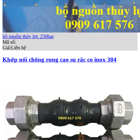
bộ nguồn thủy lực 250bar
Mã số:
Giá:
Liên hệ
Khớp nối chống rung cao su rắc co inox 304