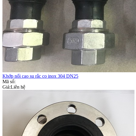
Khớp nối cao su rắc co inox 304 DN25
Mã số:
Giá:
Liên hệ