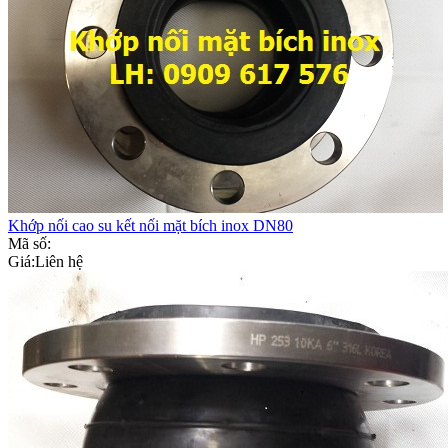
Khớp nối cao su kết nối mặt bích inox DN80
Mã số:
Giá:
Liên hệ