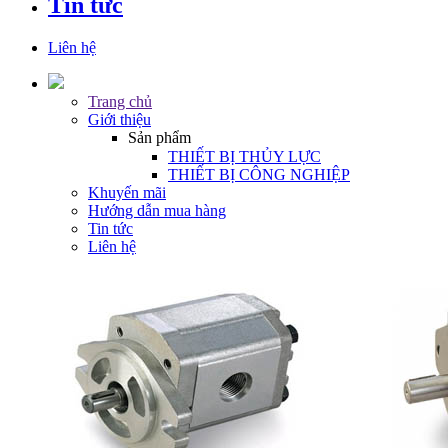
Tin tức
Liên hệ
Trang chủ
Giới thiệu
Sản phẩm
THIẾT BỊ THỦY LỰC
THIẾT BỊ CÔNG NGHIỆP
Khuyến mãi
Hướng dẫn mua hàng
Tin tức
Liên hệ