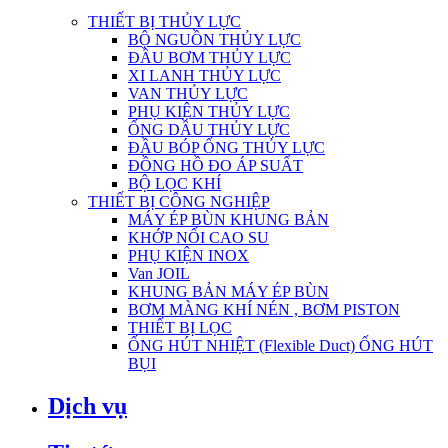
THIẾT BỊ THỦY LỰC
BỘ NGUỒN THỦY LỰC
ĐẦU BƠM THỦY LỰC
XI LANH THỦY LỰC
VAN THỦY LỰC
PHỤ KIỆN THỦY LỰC
ỐNG DẦU THỦY LỰC
ĐẦU BÓP ỐNG THỦY LỰC
ĐỒNG HỒ ĐO ÁP SUẤT
BỘ LỌC KHÍ
THIẾT BỊ CÔNG NGHIỆP
MÁY ÉP BÙN KHUNG BẢN
KHỚP NỐI CAO SU
PHỤ KIỆN INOX
Van JOIL
KHUNG BẢN MÁY ÉP BÙN
BƠM MÀNG KHÍ NÉN , BƠM PISTON
THIẾT BỊ LỌC
ỐNG HÚT NHIỆT (Flexible Duct) ỐNG HÚT
BỤI
Dịch vụ