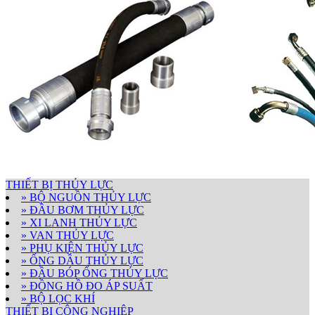
THIẾT BỊ THỦY LỰC
» BỘ NGUỒN THỦY LỰC
» ĐẦU BƠM THỦY LỰC
» XI LANH THỦY LỰC
» VAN THỦY LỰC
» PHỤ KIỆN THỦY LỰC
» ỐNG DẦU THỦY LỰC
» ĐẦU BÓP ỐNG THỦY LỰC
» ĐỒNG HỒ ĐO ÁP SUẤT
» BỘ LỌC KHÍ
THIẾT BỊ CÔNG NGHIỆP