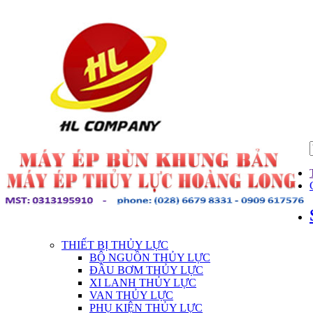
THIẾT BỊ THỦY LỰC
BỘ NGUỒN THỦY LỰC
ĐẦU BƠM THỦY LỰC
XI LANH THỦY LỰC
VAN THỦY LỰC
PHỤ KIỆN THỦY LỰC