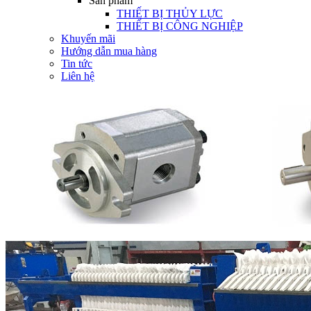
Sản phẩm
THIẾT BỊ THỦY LỰC
THIẾT BỊ CÔNG NGHIỆP
Khuyến mãi
Hướng dẫn mua hàng
Tin tức
Liên hệ