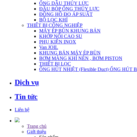
ỐNG DẦU THỦY LỰC
ĐẦU BÓP ỐNG THỦY LỰC
ĐỒNG HỒ ĐO ÁP SUẤT
BỘ LỌC KHÍ
THIẾT BỊ CÔNG NGHIỆP
MÁY ÉP BÙN KHUNG BẢN
KHỚP NỐI CAO SU
PHỤ KIỆN INOX
Van JOIL
KHUNG BẢN MÁY ÉP BÙN
BƠM MÀNG KHÍ NÉN , BƠM PISTON
THIẾT BỊ LỌC
ỐNG HÚT NHIỆT (Flexible Duct) ỐNG HÚT 
Dịch vụ
Tin tức
Liên hệ
Trang chủ
Giới thiệu