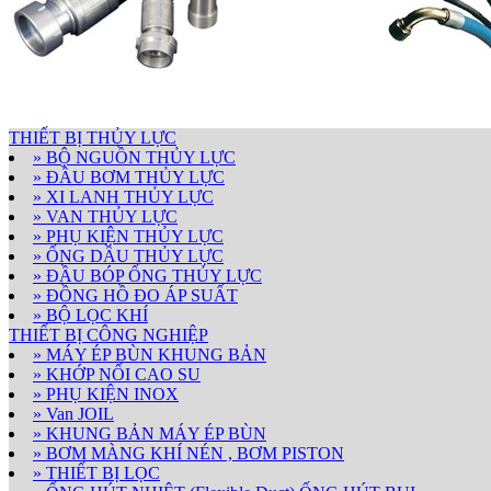
THIẾT BỊ THỦY LỰC
» BỘ NGUỒN THỦY LỰC
» ĐẦU BƠM THỦY LỰC
» XI LANH THỦY LỰC
» VAN THỦY LỰC
» PHỤ KIỆN THỦY LỰC
» ỐNG DẦU THỦY LỰC
» ĐẦU BÓP ỐNG THỦY LỰC
» ĐỒNG HỒ ĐO ÁP SUẤT
» BỘ LỌC KHÍ
THIẾT BỊ CÔNG NGHIỆP
» MÁY ÉP BÙN KHUNG BẢN
» KHỚP NỐI CAO SU
» PHỤ KIỆN INOX
» Van JOIL
» KHUNG BẢN MÁY ÉP BÙN
» BƠM MÀNG KHÍ NÉN , BƠM PISTON
» THIẾT BỊ LỌC