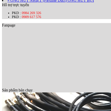
» ỐNG HÚT NHIỆT (Flexible Duct) ỐNG HÚT BỤI
Hỗ trợ trực tuyến
PKD :
0984 269 326
PKD :
0909 617 576
Fanpage
Sản phẩm bán chạy