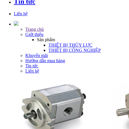
Tin tức
Liên hệ
Trang chủ
Giới thiệu
Sản phẩm
THIẾT BỊ THỦY LỰC
THIẾT BỊ CÔNG NGHIỆP
Khuyến mãi
Hướng dẫn mua hàng
Tin tức
Liên hệ