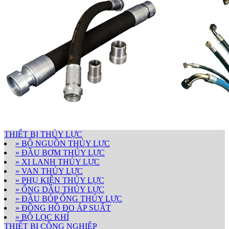
THIẾT BỊ THỦY LỰC
» BỘ NGUỒN THỦY LỰC
» ĐẦU BƠM THỦY LỰC
» XI LANH THỦY LỰC
» VAN THỦY LỰC
» PHỤ KIỆN THỦY LỰC
» ỐNG DẦU THỦY LỰC
» ĐẦU BÓP ỐNG THỦY LỰC
» ĐỒNG HỒ ĐO ÁP SUẤT
» BỘ LỌC KHÍ
THIẾT BỊ CÔNG NGHIỆP