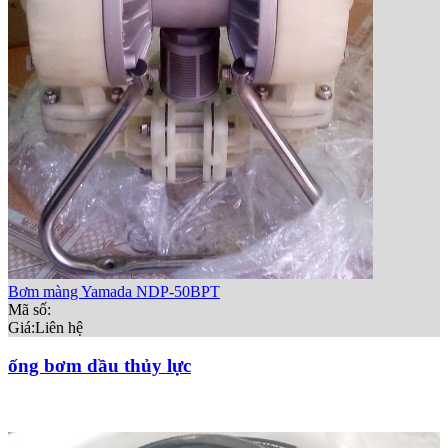
Bơm màng Yamada NDP-50BPT
Mã số:
Giá:
Liên hệ
ống bơm dầu thủy lực