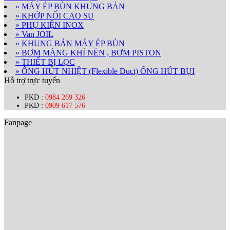
» MÁY ÉP BÙN KHUNG BẢN
» KHỚP NỐI CAO SU
» PHỤ KIỆN INOX
» Van JOIL
» KHUNG BẢN MÁY ÉP BÙN
» BƠM MÀNG KHÍ NÉN , BƠM PISTON
» THIẾT BỊ LỌC
» ỐNG HÚT NHIỆT (Flexible Duct) ỐNG HÚT BỤI
Hỗ trợ trực tuyến
PKD :
0984 269 326
PKD :
0909 617 576
Fanpage