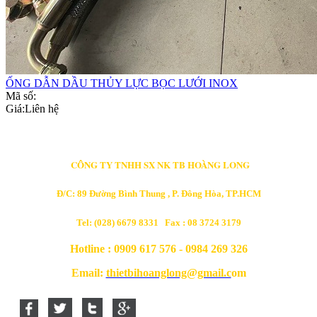
ỐNG DẪN DẦU THỦY LỰC BỌC LƯỚI INOX
Mã số:
Giá:
Liên hệ
CÔNG TY TNHH SX NK TB HOÀNG LONG
Đ/C: 89 Đường Bình Thung , P. Đông Hòa, TP.HCM
Tel: (028) 6679 8331 Fax : 08 3724 3179
Hotline : 0909 617 576 - 0984 269 326
Email:
thietbihoanglong@gmail.c
om