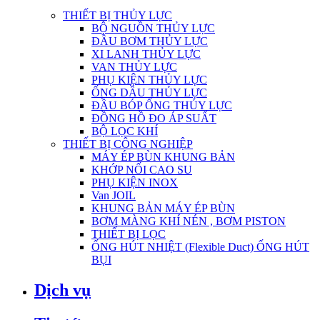
THIẾT BỊ THỦY LỰC
BỘ NGUỒN THỦY LỰC
ĐẦU BƠM THỦY LỰC
XI LANH THỦY LỰC
VAN THỦY LỰC
PHỤ KIỆN THỦY LỰC
ỐNG DẦU THỦY LỰC
ĐẦU BÓP ỐNG THỦY LỰC
ĐỒNG HỒ ĐO ÁP SUẤT
BỘ LỌC KHÍ
THIẾT BỊ CÔNG NGHIỆP
MÁY ÉP BÙN KHUNG BẢN
KHỚP NỐI CAO SU
PHỤ KIỆN INOX
Van JOIL
KHUNG BẢN MÁY ÉP BÙN
BƠM MÀNG KHÍ NÉN , BƠM PISTON
THIẾT BỊ LỌC
ỐNG HÚT NHIỆT (Flexible Duct) ỐNG HÚT
BỤI
Dịch vụ