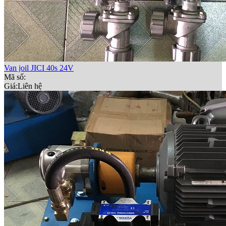
Van joil JICI 40s 24V
Mã số:
Giá:
Liên hệ