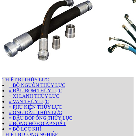
THIẾT BỊ THỦY LỰC
» BỘ NGUỒN THỦY LỰC
» ĐẦU BƠM THỦY LỰC
» XI LANH THỦY LỰC
» VAN THỦY LỰC
» PHỤ KIỆN THỦY LỰC
» ỐNG DẦU THỦY LỰC
» ĐẦU BÓP ỐNG THỦY LỰC
» ĐỒNG HỒ ĐO ÁP SUẤT
» BỘ LỌC KHÍ
THIẾT BỊ CÔNG NGHIỆP