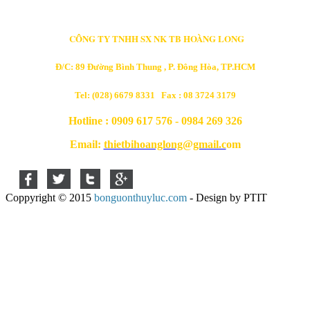
CÔNG TY TNHH SX NK TB HOÀNG LONG
Đ/C: 89 Đường Bình Thung , P. Đông Hòa, TP.HCM
Tel: (028) 6679 8331 Fax : 08 3724 3179
Hotline : 0909 617 576 - 0984 269 326
Email:
thietbihoanglong@gmail.c
om
Coppyright © 2015
bonguonthuyluc.com
- Design by PTIT