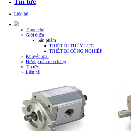
Tin tức
Liên hệ
Trang chủ
Giới thiệu
Sản phẩm
THIẾT BỊ THỦY LỰC
THIẾT BỊ CÔNG NGHIỆP
Khuyến mãi
Hướng dẫn mua hàng
Tin tức
Liên hệ