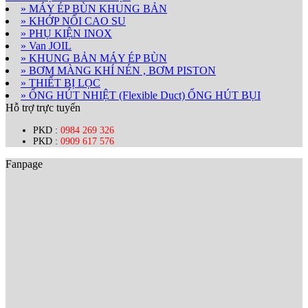
» MÁY ÉP BÙN KHUNG BẢN
» KHỚP NỐI CAO SU
» PHỤ KIỆN INOX
» Van JOIL
» KHUNG BẢN MÁY ÉP BÙN
» BƠM MÀNG KHÍ NÉN , BƠM PISTON
» THIẾT BỊ LỌC
» ỐNG HÚT NHIỆT (Flexible Duct) ỐNG HÚT BỤI
Hỗ trợ trực tuyến
PKD :
0984 269 326
PKD :
0909 617 576
Fanpage