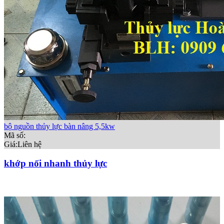
bộ nguồn thủy lực bàn nâng 5,5kw
Mã số:
Giá:
Liên hệ
khớp nối nhanh thủy lực