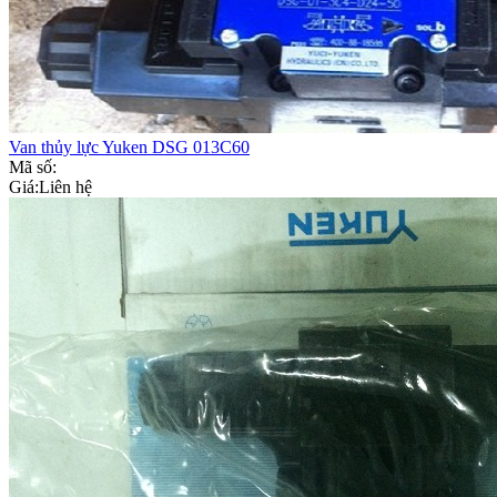
Van thủy lực Yuken DSG 013C60
Mã số:
Giá:
Liên hệ