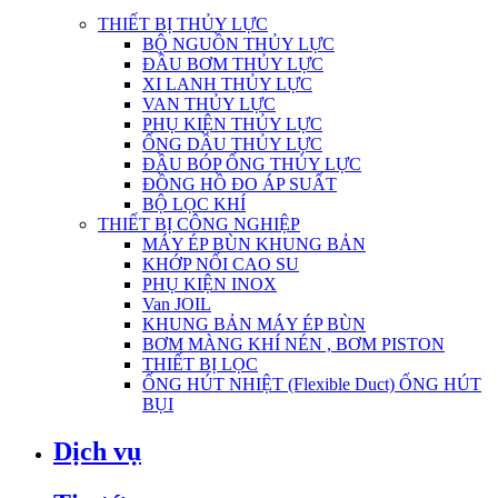
THIẾT BỊ THỦY LỰC
BỘ NGUỒN THỦY LỰC
ĐẦU BƠM THỦY LỰC
XI LANH THỦY LỰC
VAN THỦY LỰC
PHỤ KIỆN THỦY LỰC
ỐNG DẦU THỦY LỰC
ĐẦU BÓP ỐNG THỦY LỰC
ĐỒNG HỒ ĐO ÁP SUẤT
BỘ LỌC KHÍ
THIẾT BỊ CÔNG NGHIỆP
MÁY ÉP BÙN KHUNG BẢN
KHỚP NỐI CAO SU
PHỤ KIỆN INOX
Van JOIL
KHUNG BẢN MÁY ÉP BÙN
BƠM MÀNG KHÍ NÉN , BƠM PISTON
THIẾT BỊ LỌC
ỐNG HÚT NHIỆT (Flexible Duct) ỐNG HÚT
BỤI
Dịch vụ