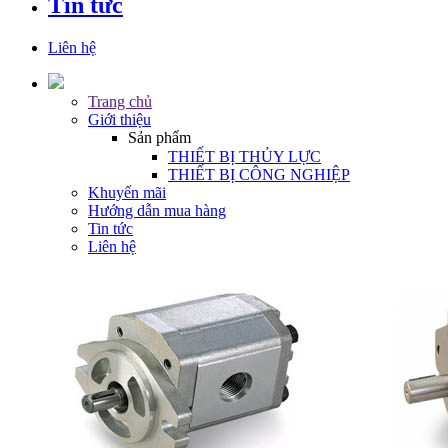
Tin tức
Liên hệ
Trang chủ
Giới thiệu
Sản phẩm
THIẾT BỊ THỦY LỰC
THIẾT BỊ CÔNG NGHIỆP
Khuyến mãi
Hướng dẫn mua hàng
Tin tức
Liên hệ