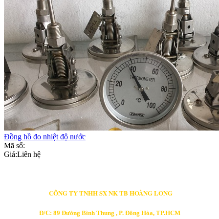
Đồng hồ đo nhiệt độ nước
Mã số:
Giá:
Liên hệ
CÔNG TY TNHH SX NK TB HOÀNG LONG
Đ/C: 89 Đường Bình Thung , P. Đông Hòa, TP.HCM