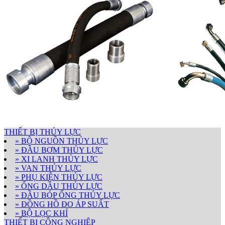
THIẾT BỊ THỦY LỰC
» BỘ NGUỒN THỦY LỰC
» ĐẦU BƠM THỦY LỰC
» XI LANH THỦY LỰC
» VAN THỦY LỰC
» PHỤ KIỆN THỦY LỰC
» ỐNG DẦU THỦY LỰC
» ĐẦU BÓP ỐNG THỦY LỰC
» ĐỒNG HỒ ĐO ÁP SUẤT
» BỘ LỌC KHÍ
THIẾT BỊ CÔNG NGHIỆP