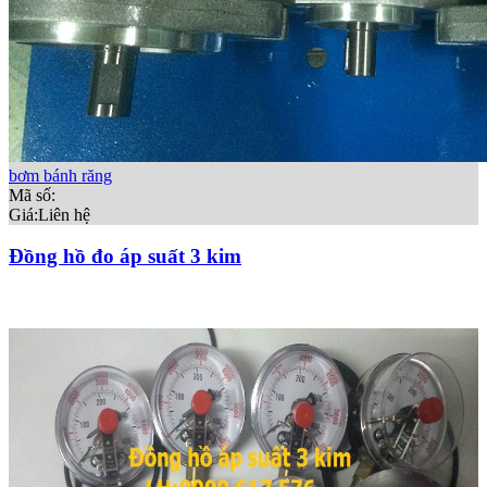
bơm bánh răng
Mã số:
Giá:
Liên hệ
Đồng hồ đo áp suất 3 kim