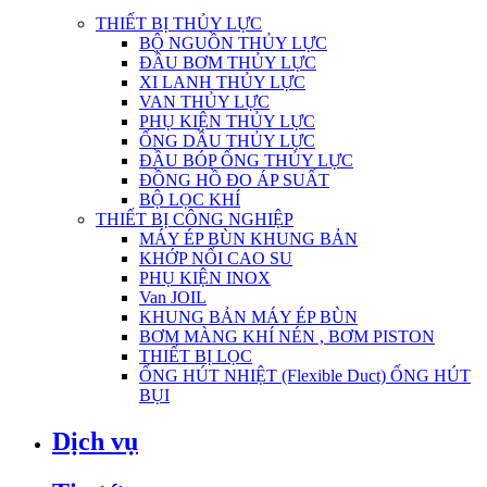
THIẾT BỊ THỦY LỰC
BỘ NGUỒN THỦY LỰC
ĐẦU BƠM THỦY LỰC
XI LANH THỦY LỰC
VAN THỦY LỰC
PHỤ KIỆN THỦY LỰC
ỐNG DẦU THỦY LỰC
ĐẦU BÓP ỐNG THỦY LỰC
ĐỒNG HỒ ĐO ÁP SUẤT
BỘ LỌC KHÍ
THIẾT BỊ CÔNG NGHIỆP
MÁY ÉP BÙN KHUNG BẢN
KHỚP NỐI CAO SU
PHỤ KIỆN INOX
Van JOIL
KHUNG BẢN MÁY ÉP BÙN
BƠM MÀNG KHÍ NÉN , BƠM PISTON
THIẾT BỊ LỌC
ỐNG HÚT NHIỆT (Flexible Duct) ỐNG HÚT
BỤI
Dịch vụ