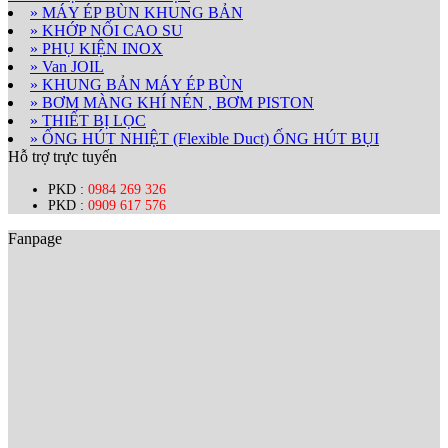
» MÁY ÉP BÙN KHUNG BẢN
» KHỚP NỐI CAO SU
» PHỤ KIỆN INOX
» Van JOIL
» KHUNG BẢN MÁY ÉP BÙN
» BƠM MÀNG KHÍ NÉN , BƠM PISTON
» THIẾT BỊ LỌC
» ỐNG HÚT NHIỆT (Flexible Duct) ỐNG HÚT BỤI
Hỗ trợ trực tuyến
PKD :
0984 269 326
PKD :
0909 617 576
Fanpage