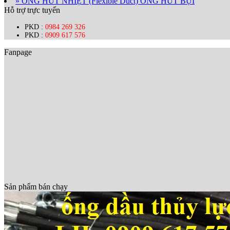
» ỐNG HÚT NHIỆT (Flexible Duct) ỐNG HÚT BỤI
Hỗ trợ trực tuyến
PKD :
0984 269 326
PKD :
0909 617 576
Fanpage
Sản phẩm bán chạy