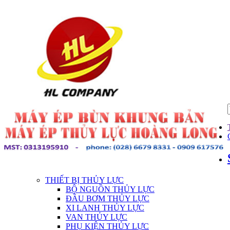
THIẾT BỊ THỦY LỰC
BỘ NGUỒN THỦY LỰC
ĐẦU BƠM THỦY LỰC
XI LANH THỦY LỰC
VAN THỦY LỰC
PHỤ KIỆN THỦY LỰC