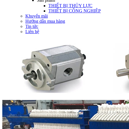
Sản phẩm
THIẾT BỊ THỦY LỰC
THIẾT BỊ CÔNG NGHIỆP
Khuyến mãi
Hướng dẫn mua hàng
Tin tức
Liên hệ