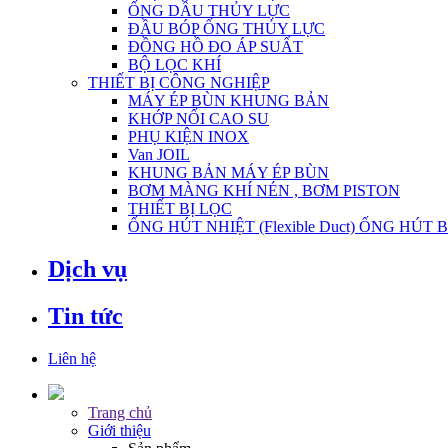
ỐNG DẦU THỦY LỰC
ĐẦU BÓP ỐNG THỦY LỰC
ĐỒNG HỒ ĐO ÁP SUẤT
BỘ LỌC KHÍ
THIẾT BỊ CÔNG NGHIỆP
MÁY ÉP BÙN KHUNG BẢN
KHỚP NỐI CAO SU
PHỤ KIỆN INOX
Van JOIL
KHUNG BẢN MÁY ÉP BÙN
BƠM MÀNG KHÍ NÉN , BƠM PISTON
THIẾT BỊ LỌC
ỐNG HÚT NHIỆT (Flexible Duct) ỐNG HÚT 
Dịch vụ
Tin tức
Liên hệ
Trang chủ
Giới thiệu