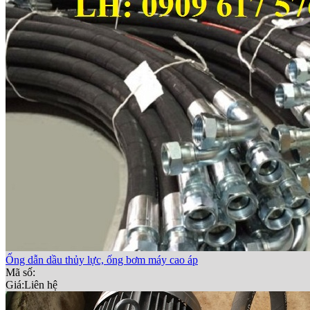
Ống dẫn dầu thủy lực, ống bơm máy cao áp
Mã số:
Giá:
Liên hệ