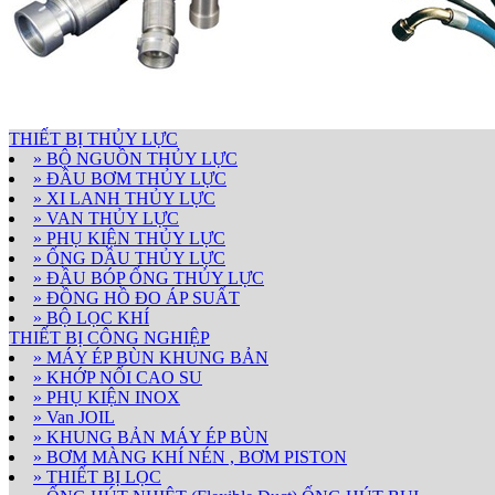
THIẾT BỊ THỦY LỰC
» BỘ NGUỒN THỦY LỰC
» ĐẦU BƠM THỦY LỰC
» XI LANH THỦY LỰC
» VAN THỦY LỰC
» PHỤ KIỆN THỦY LỰC
» ỐNG DẦU THỦY LỰC
» ĐẦU BÓP ỐNG THỦY LỰC
» ĐỒNG HỒ ĐO ÁP SUẤT
» BỘ LỌC KHÍ
THIẾT BỊ CÔNG NGHIỆP
» MÁY ÉP BÙN KHUNG BẢN
» KHỚP NỐI CAO SU
» PHỤ KIỆN INOX
» Van JOIL
» KHUNG BẢN MÁY ÉP BÙN
» BƠM MÀNG KHÍ NÉN , BƠM PISTON
» THIẾT BỊ LỌC