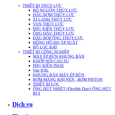
THIẾT BỊ THỦY LỰC
BỘ NGUỒN THỦY LỰC
ĐẦU BƠM THỦY LỰC
XI LANH THỦY LỰC
VAN THỦY LỰC
PHỤ KIỆN THỦY LỰC
ỐNG DẦU THỦY LỰC
ĐẦU BÓP ỐNG THỦY LỰC
ĐỒNG HỒ ĐO ÁP SUẤT
BỘ LỌC KHÍ
THIẾT BỊ CÔNG NGHIỆP
MÁY ÉP BÙN KHUNG BẢN
KHỚP NỐI CAO SU
PHỤ KIỆN INOX
Van JOIL
KHUNG BẢN MÁY ÉP BÙN
BƠM MÀNG KHÍ NÉN , BƠM PISTON
THIẾT BỊ LỌC
ỐNG HÚT NHIỆT (Flexible Duct) ỐNG HÚT
BỤI
Dịch vụ