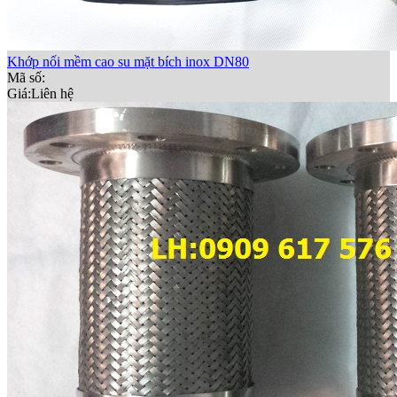
Khớp nối mềm cao su mặt bích inox DN80
Mã số:
Giá:
Liên hệ