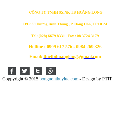
CÔNG TY TNHH SX NK TB HOÀNG LONG
Đ/C: 89 Đường Bình Thung , P. Đông Hòa, TP.HCM
Tel: (028) 6679 8331 Fax : 08 3724 3179
Hotline : 0909 617 576 - 0984 269 326
Email:
thietbihoanglong@gmail.c
om
Coppyright © 2015
bonguonthuyluc.com
- Design by PTIT