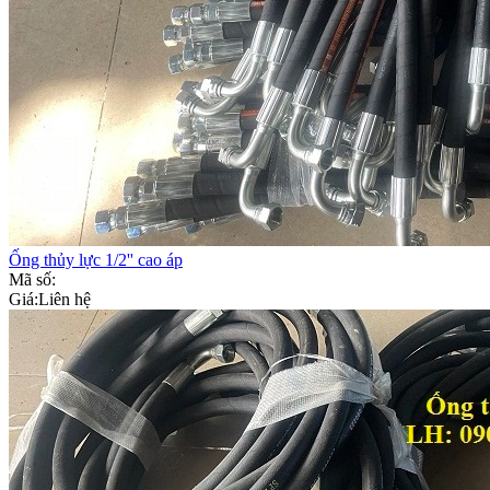
Ống thủy lực 1/2'' cao áp
Mã số:
Giá:
Liên hệ