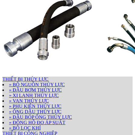
THIẾT BỊ THỦY LỰC
» BỘ NGUỒN THỦY LỰC
» ĐẦU BƠM THỦY LỰC
» XI LANH THỦY LỰC
» VAN THỦY LỰC
» PHỤ KIỆN THỦY LỰC
» ỐNG DẦU THỦY LỰC
» ĐẦU BÓP ỐNG THỦY LỰC
» ĐỒNG HỒ ĐO ÁP SUẤT
» BỘ LỌC KHÍ
THIẾT BỊ CÔNG NGHIỆP