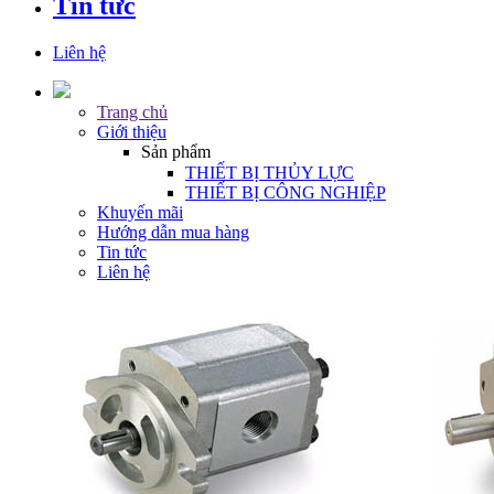
Tin tức
Liên hệ
Trang chủ
Giới thiệu
Sản phẩm
THIẾT BỊ THỦY LỰC
THIẾT BỊ CÔNG NGHIỆP
Khuyến mãi
Hướng dẫn mua hàng
Tin tức
Liên hệ