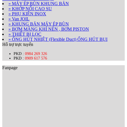
» MÁY ÉP BÙN KHUNG BẢN
» KHỚP NỐI CAO SU
» PHỤ KIỆN INOX
» Van JOIL
» KHUNG BẢN MÁY ÉP BÙN
» BƠM MÀNG KHÍ NÉN , BƠM PISTON
» THIẾT BỊ LỌC
» ỐNG HÚT NHIỆT (Flexible Duct) ỐNG HÚT BỤI
Hỗ trợ trực tuyến
PKD :
0984 269 326
PKD :
0909 617 576
Fanpage