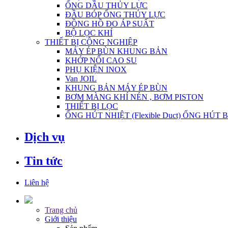
ỐNG DẦU THỦY LỰC
ĐẦU BÓP ỐNG THỦY LỰC
ĐỒNG HỒ ĐO ÁP SUẤT
BỘ LỌC KHÍ
THIẾT BỊ CÔNG NGHIỆP
MÁY ÉP BÙN KHUNG BẢN
KHỚP NỐI CAO SU
PHỤ KIỆN INOX
Van JOIL
KHUNG BẢN MÁY ÉP BÙN
BƠM MÀNG KHÍ NÉN , BƠM PISTON
THIẾT BỊ LỌC
ỐNG HÚT NHIỆT (Flexible Duct) ỐNG HÚT 
Dịch vụ
Tin tức
Liên hệ
Trang chủ
Giới thiệu