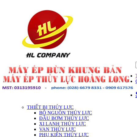
THIẾT BỊ THỦY LỰC
BỘ NGUỒN THỦY LỰC
ĐẦU BƠM THỦY LỰC
XI LANH THỦY LỰC
VAN THỦY LỰC
PHỤ KIỆN THỦY LỰC