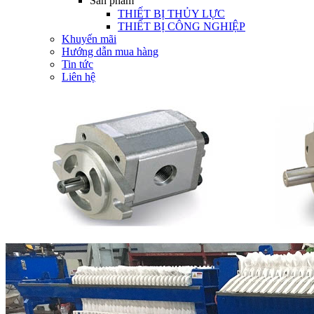
Sản phẩm
THIẾT BỊ THỦY LỰC
THIẾT BỊ CÔNG NGHIỆP
Khuyến mãi
Hướng dẫn mua hàng
Tin tức
Liên hệ