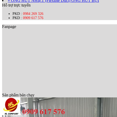
» ỐNG HÚT NHIỆT (Flexible Duct) ỐNG HÚT BỤI
Hỗ trợ trực tuyến
PKD :
0984 269 326
PKD :
0909 617 576
Fanpage
Sản phẩm bán chạy