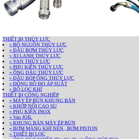
THIẾT BỊ THỦY LỰC
» BỘ NGUỒN THỦY LỰC
» ĐẦU BƠM THỦY LỰC
» XI LANH THỦY LỰC
» VAN THỦY LỰC
» PHỤ KIỆN THỦY LỰC
» ỐNG DẦU THỦY LỰC
» ĐẦU BÓP ỐNG THỦY LỰC
» ĐỒNG HỒ ĐO ÁP SUẤT
» BỘ LỌC KHÍ
THIẾT BỊ CÔNG NGHIỆP
» MÁY ÉP BÙN KHUNG BẢN
» KHỚP NỐI CAO SU
» PHỤ KIỆN INOX
» Van JOIL
» KHUNG BẢN MÁY ÉP BÙN
» BƠM MÀNG KHÍ NÉN , BƠM PISTON
» THIẾT BỊ LỌC