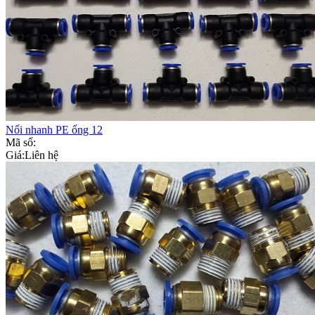
Nối nhanh PE ống 12
Mã số:
Giá:
Liên hệ