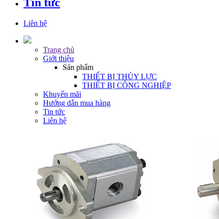
Tin tức
Liên hệ
Trang chủ
Giới thiệu
Sản phẩm
THIẾT BỊ THỦY LỰC
THIẾT BỊ CÔNG NGHIỆP
Khuyến mãi
Hướng dẫn mua hàng
Tin tức
Liên hệ