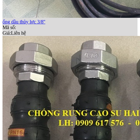
ống dầu thủy lực 3/8''
Mã số:
Giá:
Liên hệ