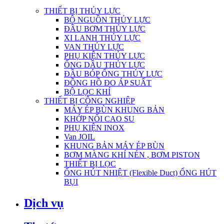
THIẾT BỊ THỦY LỰC
BỘ NGUỒN THỦY LỰC
ĐẦU BƠM THỦY LỰC
XI LANH THỦY LỰC
VAN THỦY LỰC
PHỤ KIỆN THỦY LỰC
ỐNG DẦU THỦY LỰC
ĐẦU BÓP ỐNG THỦY LỰC
ĐỒNG HỒ ĐO ÁP SUẤT
BỘ LỌC KHÍ
THIẾT BỊ CÔNG NGHIỆP
MÁY ÉP BÙN KHUNG BẢN
KHỚP NỐI CAO SU
PHỤ KIỆN INOX
Van JOIL
KHUNG BẢN MÁY ÉP BÙN
BƠM MÀNG KHÍ NÉN , BƠM PISTON
THIẾT BỊ LỌC
ỐNG HÚT NHIỆT (Flexible Duct) ỐNG HÚT
BỤI
Dịch vụ