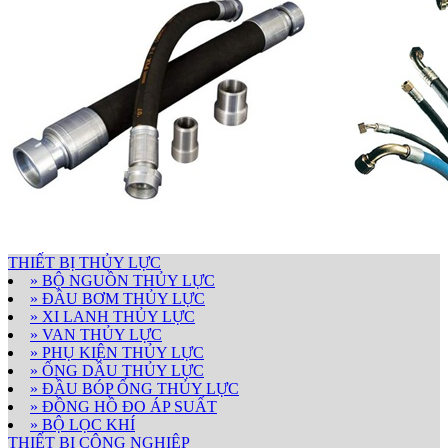
THIẾT BỊ THỦY LỰC
» BỘ NGUỒN THỦY LỰC
» ĐẦU BƠM THỦY LỰC
» XI LANH THỦY LỰC
» VAN THỦY LỰC
» PHỤ KIỆN THỦY LỰC
» ỐNG DẦU THỦY LỰC
» ĐẦU BÓP ỐNG THỦY LỰC
» ĐỒNG HỒ ĐO ÁP SUẤT
» BỘ LỌC KHÍ
THIẾT BỊ CÔNG NGHIỆP