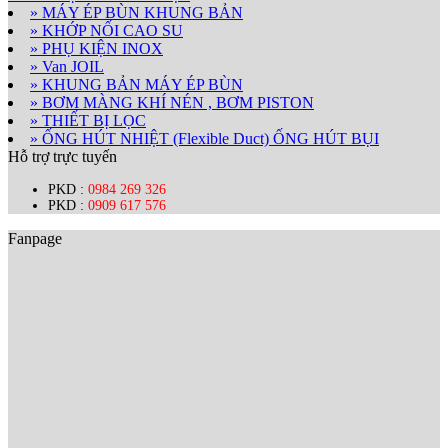
» MÁY ÉP BÙN KHUNG BẢN
» KHỚP NỐI CAO SU
» PHỤ KIỆN INOX
» Van JOIL
» KHUNG BẢN MÁY ÉP BÙN
» BƠM MÀNG KHÍ NÉN , BƠM PISTON
» THIẾT BỊ LỌC
» ỐNG HÚT NHIỆT (Flexible Duct) ỐNG HÚT BỤI
Hỗ trợ trực tuyến
PKD :
0984 269 326
PKD :
0909 617 576
Fanpage