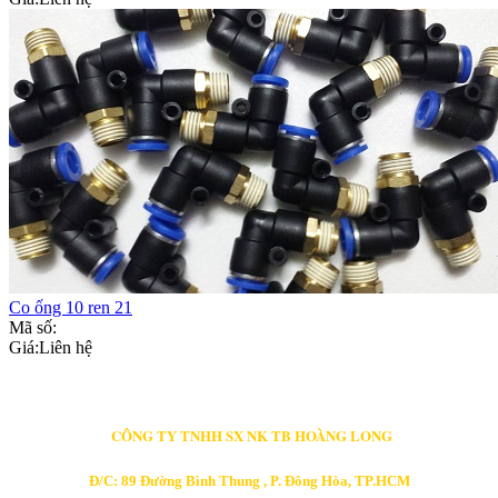
Co ống 10 ren 21
Mã số:
Giá:
Liên hệ
CÔNG TY TNHH SX NK TB HOÀNG LONG
Đ/C: 89 Đường Bình Thung , P. Đông Hòa, TP.HCM