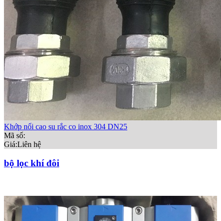
Khớp nối cao su rắc co inox 304 DN25
Mã số:
Giá:
Liên hệ
bộ lọc khí đôi