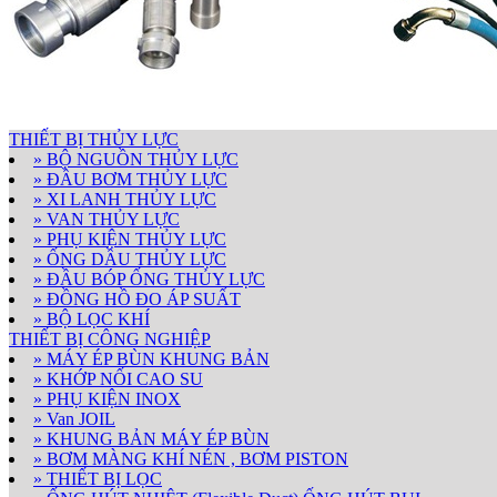
THIẾT BỊ THỦY LỰC
» BỘ NGUỒN THỦY LỰC
» ĐẦU BƠM THỦY LỰC
» XI LANH THỦY LỰC
» VAN THỦY LỰC
» PHỤ KIỆN THỦY LỰC
» ỐNG DẦU THỦY LỰC
» ĐẦU BÓP ỐNG THỦY LỰC
» ĐỒNG HỒ ĐO ÁP SUẤT
» BỘ LỌC KHÍ
THIẾT BỊ CÔNG NGHIỆP
» MÁY ÉP BÙN KHUNG BẢN
» KHỚP NỐI CAO SU
» PHỤ KIỆN INOX
» Van JOIL
» KHUNG BẢN MÁY ÉP BÙN
» BƠM MÀNG KHÍ NÉN , BƠM PISTON
» THIẾT BỊ LỌC