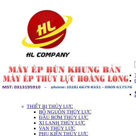
THIẾT BỊ THỦY LỰC
BỘ NGUỒN THỦY LỰC
ĐẦU BƠM THỦY LỰC
XI LANH THỦY LỰC
VAN THỦY LỰC
PHỤ KIỆN THỦY LỰC