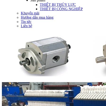
Sản phẩm
THIẾT BỊ THỦY LỰC
THIẾT BỊ CÔNG NGHIỆP
Khuyến mãi
Hướng dẫn mua hàng
Tin tức
Liên hệ