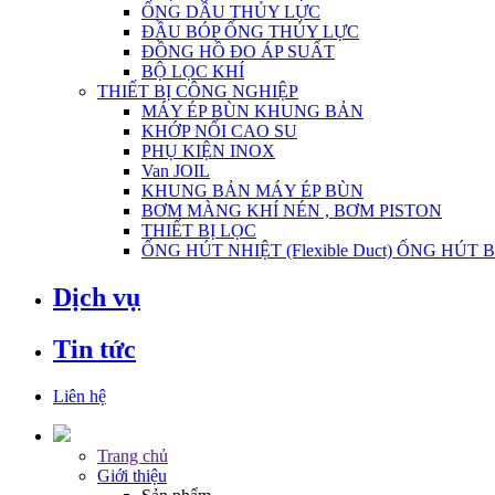
ỐNG DẦU THỦY LỰC
ĐẦU BÓP ỐNG THỦY LỰC
ĐỒNG HỒ ĐO ÁP SUẤT
BỘ LỌC KHÍ
THIẾT BỊ CÔNG NGHIỆP
MÁY ÉP BÙN KHUNG BẢN
KHỚP NỐI CAO SU
PHỤ KIỆN INOX
Van JOIL
KHUNG BẢN MÁY ÉP BÙN
BƠM MÀNG KHÍ NÉN , BƠM PISTON
THIẾT BỊ LỌC
ỐNG HÚT NHIỆT (Flexible Duct) ỐNG HÚT 
Dịch vụ
Tin tức
Liên hệ
Trang chủ
Giới thiệu