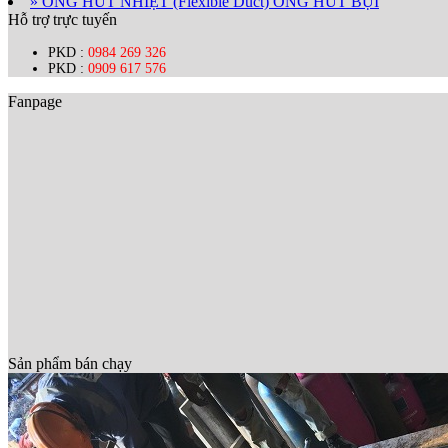
» ỐNG HÚT NHIỆT (Flexible Duct) ỐNG HÚT BỤI
Hỗ trợ trực tuyến
PKD :
0984 269 326
PKD :
0909 617 576
Fanpage
Sản phẩm bán chạy