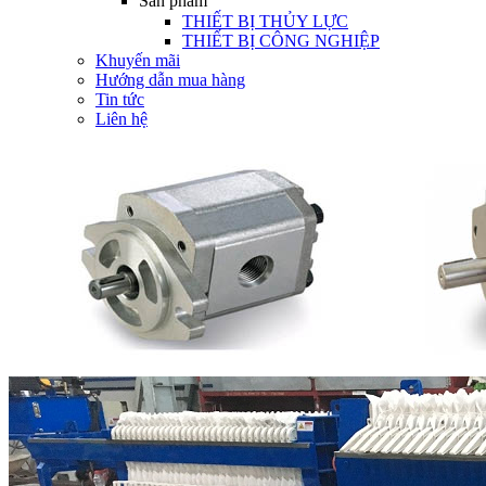
Sản phẩm
THIẾT BỊ THỦY LỰC
THIẾT BỊ CÔNG NGHIỆP
Khuyến mãi
Hướng dẫn mua hàng
Tin tức
Liên hệ