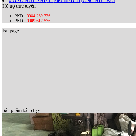
» ỐNG HÚT NHIỆT (Flexible Duct) ỐNG HÚT BỤI
Hỗ trợ trực tuyến
PKD :
0984 269 326
PKD :
0909 617 576
Fanpage
Sản phẩm bán chạy