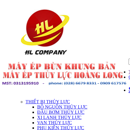
THIẾT BỊ THỦY LỰC
BỘ NGUỒN THỦY LỰC
ĐẦU BƠM THỦY LỰC
XI LANH THỦY LỰC
VAN THỦY LỰC
PHỤ KIỆN THỦY LỰC