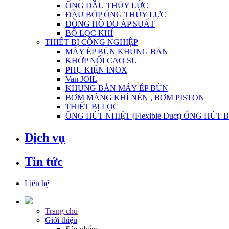
ỐNG DẦU THỦY LỰC
ĐẦU BÓP ỐNG THỦY LỰC
ĐỒNG HỒ ĐO ÁP SUẤT
BỘ LỌC KHÍ
THIẾT BỊ CÔNG NGHIỆP
MÁY ÉP BÙN KHUNG BẢN
KHỚP NỐI CAO SU
PHỤ KIỆN INOX
Van JOIL
KHUNG BẢN MÁY ÉP BÙN
BƠM MÀNG KHÍ NÉN , BƠM PISTON
THIẾT BỊ LỌC
ỐNG HÚT NHIỆT (Flexible Duct) ỐNG HÚT 
Dịch vụ
Tin tức
Liên hệ
Trang chủ
Giới thiệu