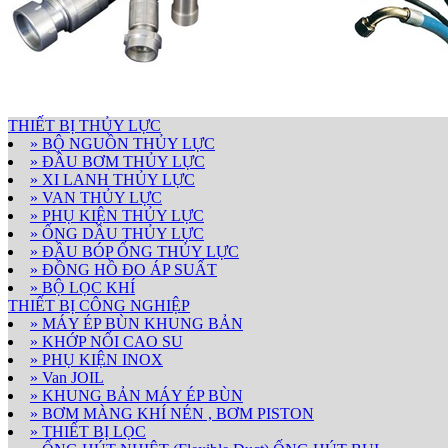
THIẾT BỊ THỦY LỰC
» BỘ NGUỒN THỦY LỰC
» ĐẦU BƠM THỦY LỰC
» XI LANH THỦY LỰC
» VAN THỦY LỰC
» PHỤ KIỆN THỦY LỰC
» ỐNG DẦU THỦY LỰC
» ĐẦU BÓP ỐNG THỦY LỰC
» ĐỒNG HỒ ĐO ÁP SUẤT
» BỘ LỌC KHÍ
THIẾT BỊ CÔNG NGHIỆP
» MÁY ÉP BÙN KHUNG BẢN
» KHỚP NỐI CAO SU
» PHỤ KIỆN INOX
» Van JOIL
» KHUNG BẢN MÁY ÉP BÙN
» BƠM MÀNG KHÍ NÉN , BƠM PISTON
» THIẾT BỊ LỌC