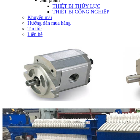
Sản phẩm
THIẾT BỊ THỦY LỰC
THIẾT BỊ CÔNG NGHIỆP
Khuyến mãi
Hướng dẫn mua hàng
Tin tức
Liên hệ