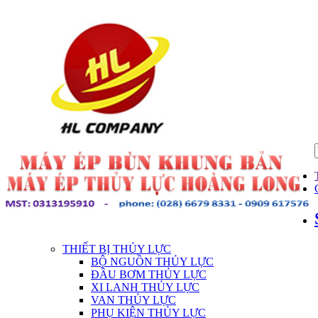
THIẾT BỊ THỦY LỰC
BỘ NGUỒN THỦY LỰC
ĐẦU BƠM THỦY LỰC
XI LANH THỦY LỰC
VAN THỦY LỰC
PHỤ KIỆN THỦY LỰC