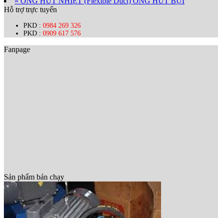
» ỐNG HÚT NHIỆT (Flexible Duct) ỐNG HÚT BỤI
Hỗ trợ trực tuyến
PKD :
0984 269 326
PKD :
0909 617 576
Fanpage
Sản phẩm bán chạy