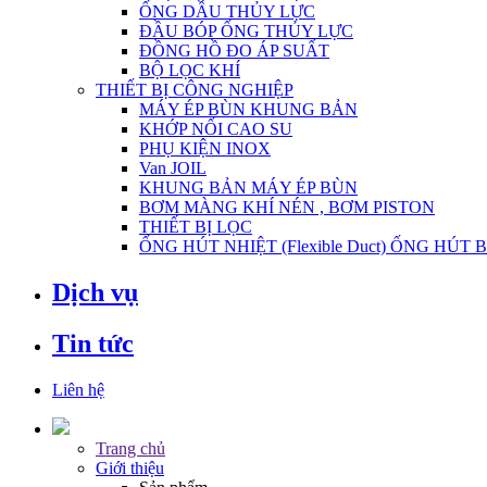
ỐNG DẦU THỦY LỰC
ĐẦU BÓP ỐNG THỦY LỰC
ĐỒNG HỒ ĐO ÁP SUẤT
BỘ LỌC KHÍ
THIẾT BỊ CÔNG NGHIỆP
MÁY ÉP BÙN KHUNG BẢN
KHỚP NỐI CAO SU
PHỤ KIỆN INOX
Van JOIL
KHUNG BẢN MÁY ÉP BÙN
BƠM MÀNG KHÍ NÉN , BƠM PISTON
THIẾT BỊ LỌC
ỐNG HÚT NHIỆT (Flexible Duct) ỐNG HÚT 
Dịch vụ
Tin tức
Liên hệ
Trang chủ
Giới thiệu