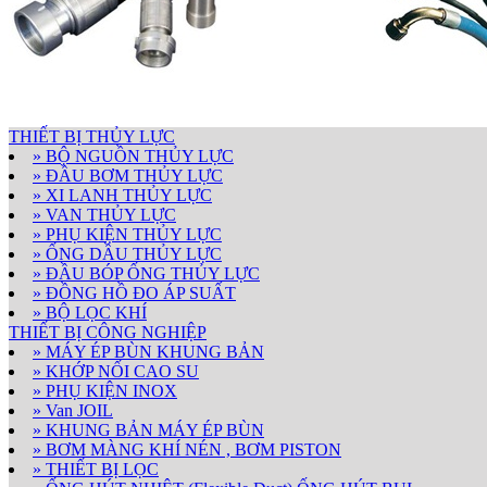
THIẾT BỊ THỦY LỰC
» BỘ NGUỒN THỦY LỰC
» ĐẦU BƠM THỦY LỰC
» XI LANH THỦY LỰC
» VAN THỦY LỰC
» PHỤ KIỆN THỦY LỰC
» ỐNG DẦU THỦY LỰC
» ĐẦU BÓP ỐNG THỦY LỰC
» ĐỒNG HỒ ĐO ÁP SUẤT
» BỘ LỌC KHÍ
THIẾT BỊ CÔNG NGHIỆP
» MÁY ÉP BÙN KHUNG BẢN
» KHỚP NỐI CAO SU
» PHỤ KIỆN INOX
» Van JOIL
» KHUNG BẢN MÁY ÉP BÙN
» BƠM MÀNG KHÍ NÉN , BƠM PISTON
» THIẾT BỊ LỌC