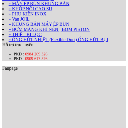
» MÁY ÉP BÙN KHUNG BẢN
» KHỚP NỐI CAO SU
» PHỤ KIỆN INOX
» Van JOIL
» KHUNG BẢN MÁY ÉP BÙN
» BƠM MÀNG KHÍ NÉN , BƠM PISTON
» THIẾT BỊ LỌC
» ỐNG HÚT NHIỆT (Flexible Duct) ỐNG HÚT BỤI
Hỗ trợ trực tuyến
PKD :
0984 269 326
PKD :
0909 617 576
Fanpage