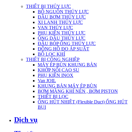
THIẾT BỊ THỦY LỰC
BỘ NGUỒN THỦY LỰC
ĐẦU BƠM THỦY LỰC
XI LANH THỦY LỰC
VAN THỦY LỰC
PHỤ KIỆN THỦY LỰC
ỐNG DẦU THỦY LỰC
ĐẦU BÓP ỐNG THỦY LỰC
ĐỒNG HỒ ĐO ÁP SUẤT
BỘ LỌC KHÍ
THIẾT BỊ CÔNG NGHIỆP
MÁY ÉP BÙN KHUNG BẢN
KHỚP NỐI CAO SU
PHỤ KIỆN INOX
Van JOIL
KHUNG BẢN MÁY ÉP BÙN
BƠM MÀNG KHÍ NÉN , BƠM PISTON
THIẾT BỊ LỌC
ỐNG HÚT NHIỆT (Flexible Duct) ỐNG HÚT
BỤI
Dịch vụ