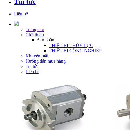
Tin tức
Liên hệ
Trang chủ
Giới thiệu
Sản phẩm
THIẾT BỊ THỦY LỰC
THIẾT BỊ CÔNG NGHIỆP
Khuyến mãi
Hướng dẫn mua hàng
Tin tức
Liên hệ