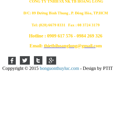
CÔNG TY TNHH SX NK TB HOÀNG LONG
Đ/C: 89 Đường Bình Thung , P. Đông Hòa, TP.HCM
Tel: (028) 6679 8331 Fax : 08 3724 3179
Hotline : 0909 617 576 - 0984 269 326
Email:
thietbihoanglong@gmail.c
om
Coppyright © 2015
bonguonthuyluc.com
- Design by PTIT