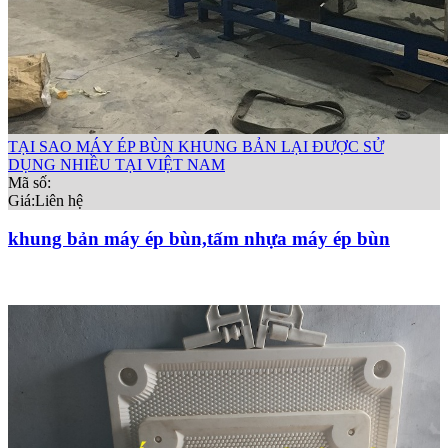
TẠI SAO MÁY ÉP BÙN KHUNG BẢN LẠI ĐƯỢC SỬ
DỤNG NHIỀU TẠI VIỆT NAM
Mã số:
Giá:
Liên hệ
khung bản máy ép bùn,tấm nhựa máy ép bùn