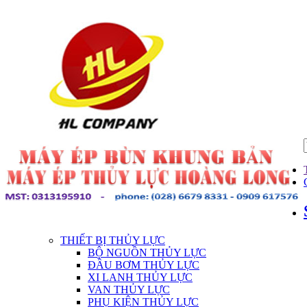
THIẾT BỊ THỦY LỰC
BỘ NGUỒN THỦY LỰC
ĐẦU BƠM THỦY LỰC
XI LANH THỦY LỰC
VAN THỦY LỰC
PHỤ KIỆN THỦY LỰC