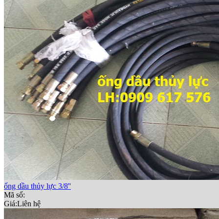
ống dầu thủy lực 3/8''
Mã số:
Giá:
Liên hệ