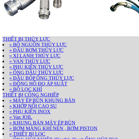
THIẾT BỊ THỦY LỰC
» BỘ NGUỒN THỦY LỰC
» ĐẦU BƠM THỦY LỰC
» XI LANH THỦY LỰC
» VAN THỦY LỰC
» PHỤ KIỆN THỦY LỰC
» ỐNG DẦU THỦY LỰC
» ĐẦU BÓP ỐNG THỦY LỰC
» ĐỒNG HỒ ĐO ÁP SUẤT
» BỘ LỌC KHÍ
THIẾT BỊ CÔNG NGHIỆP
» MÁY ÉP BÙN KHUNG BẢN
» KHỚP NỐI CAO SU
» PHỤ KIỆN INOX
» Van JOIL
» KHUNG BẢN MÁY ÉP BÙN
» BƠM MÀNG KHÍ NÉN , BƠM PISTON
» THIẾT BỊ LỌC