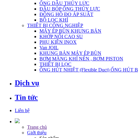
ỐNG DẦU THỦY LỰC
ĐẦU BÓP ỐNG THỦY LỰC
ĐỒNG HỒ ĐO ÁP SUẤT
BỘ LỌC KHÍ
THIẾT BỊ CÔNG NGHIỆP
MÁY ÉP BÙN KHUNG BẢN
KHỚP NỐI CAO SU
PHỤ KIỆN INOX
Van JOIL
KHUNG BẢN MÁY ÉP BÙN
BƠM MÀNG KHÍ NÉN , BƠM PISTON
THIẾT BỊ LỌC
ỐNG HÚT NHIỆT (Flexible Duct) ỐNG HÚT 
Dịch vụ
Tin tức
Liên hệ
Trang chủ
Giới thiệu