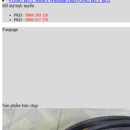
» ỐNG HÚT NHIỆT (Flexible Duct) ỐNG HÚT BỤI
Hỗ trợ trực tuyến
PKD :
0984 269 326
PKD :
0909 617 576
Fanpage
Sản phẩm bán chạy