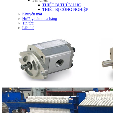
Sản phẩm
THIẾT BỊ THỦY LỰC
THIẾT BỊ CÔNG NGHIỆP
Khuyến mãi
Hướng dẫn mua hàng
Tin tức
Liên hệ