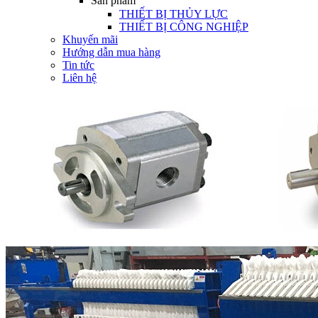
Sản phẩm
THIẾT BỊ THỦY LỰC
THIẾT BỊ CÔNG NGHIỆP
Khuyến mãi
Hướng dẫn mua hàng
Tin tức
Liên hệ