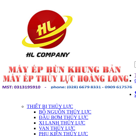
THIẾT BỊ THỦY LỰC
BỘ NGUỒN THỦY LỰC
ĐẦU BƠM THỦY LỰC
XI LANH THỦY LỰC
VAN THỦY LỰC
PHỤ KIỆN THỦY LỰC