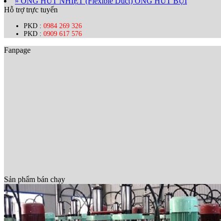
» ỐNG HÚT NHIỆT (Flexible Duct) ỐNG HÚT BỤI
Hỗ trợ trực tuyến
PKD :
0984 269 326
PKD :
0909 617 576
Fanpage
Sản phẩm bán chạy