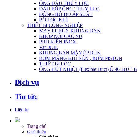
ỐNG DẦU THỦY LỰC
ĐẦU BÓP ỐNG THỦY LỰC
ĐỒNG HỒ ĐO ÁP SUẤT
BỘ LỌC KHÍ
THIẾT BỊ CÔNG NGHIỆP
MÁY ÉP BÙN KHUNG BẢN
KHỚP NỐI CAO SU
PHỤ KIỆN INOX
Van JOIL
KHUNG BẢN MÁY ÉP BÙN
BƠM MÀNG KHÍ NÉN , BƠM PISTON
THIẾT BỊ LỌC
ỐNG HÚT NHIỆT (Flexible Duct) ỐNG HÚT 
Dịch vụ
Tin tức
Liên hệ
Trang chủ
Giới thiệu