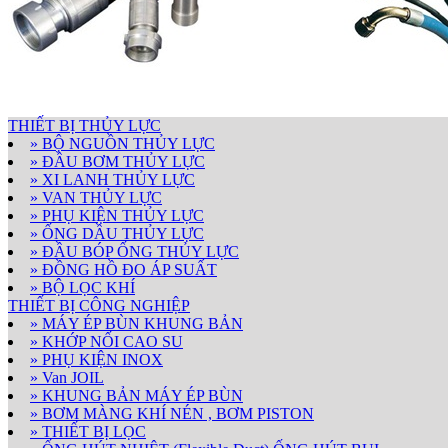
THIẾT BỊ THỦY LỰC
» BỘ NGUỒN THỦY LỰC
» ĐẦU BƠM THỦY LỰC
» XI LANH THỦY LỰC
» VAN THỦY LỰC
» PHỤ KIỆN THỦY LỰC
» ỐNG DẦU THỦY LỰC
» ĐẦU BÓP ỐNG THỦY LỰC
» ĐỒNG HỒ ĐO ÁP SUẤT
» BỘ LỌC KHÍ
THIẾT BỊ CÔNG NGHIỆP
» MÁY ÉP BÙN KHUNG BẢN
» KHỚP NỐI CAO SU
» PHỤ KIỆN INOX
» Van JOIL
» KHUNG BẢN MÁY ÉP BÙN
» BƠM MÀNG KHÍ NÉN , BƠM PISTON
» THIẾT BỊ LỌC