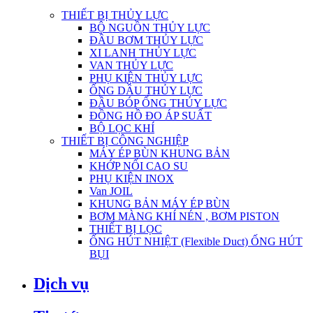
THIẾT BỊ THỦY LỰC
BỘ NGUỒN THỦY LỰC
ĐẦU BƠM THỦY LỰC
XI LANH THỦY LỰC
VAN THỦY LỰC
PHỤ KIỆN THỦY LỰC
ỐNG DẦU THỦY LỰC
ĐẦU BÓP ỐNG THỦY LỰC
ĐỒNG HỒ ĐO ÁP SUẤT
BỘ LỌC KHÍ
THIẾT BỊ CÔNG NGHIỆP
MÁY ÉP BÙN KHUNG BẢN
KHỚP NỐI CAO SU
PHỤ KIỆN INOX
Van JOIL
KHUNG BẢN MÁY ÉP BÙN
BƠM MÀNG KHÍ NÉN , BƠM PISTON
THIẾT BỊ LỌC
ỐNG HÚT NHIỆT (Flexible Duct) ỐNG HÚT
BỤI
Dịch vụ