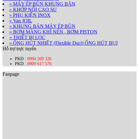
» MÁY ÉP BÙN KHUNG BẢN
» KHỚP NỐI CAO SU
» PHỤ KIỆN INOX
» Van JOIL
» KHUNG BẢN MÁY ÉP BÙN
» BƠM MÀNG KHÍ NÉN , BƠM PISTON
» THIẾT BỊ LỌC
» ỐNG HÚT NHIỆT (Flexible Duct) ỐNG HÚT BỤI
Hỗ trợ trực tuyến
PKD :
0984 269 326
PKD :
0909 617 576
Fanpage