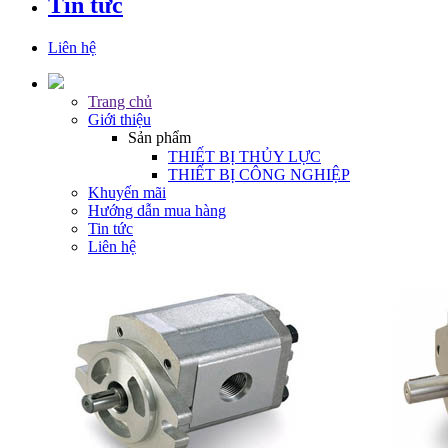
Tin tức
Liên hệ
Trang chủ
Giới thiệu
Sản phẩm
THIẾT BỊ THỦY LỰC
THIẾT BỊ CÔNG NGHIỆP
Khuyến mãi
Hướng dẫn mua hàng
Tin tức
Liên hệ