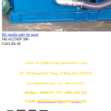
Bộ nguồn máy ép gạch
Mã số:25HP 380
Giá:
Liên hệ
CÔNG TY TNHH SX NK TB HOÀNG LONG
Đ/C: 89 Đường Bình Thung , P. Đông Hòa, TP.HCM
Tel: (028) 6679 8331 Fax : 08 3724 3179
Hotline : 0909 617 576 - 0984 269 326
Email:
thietbihoanglong@gmail.c
om