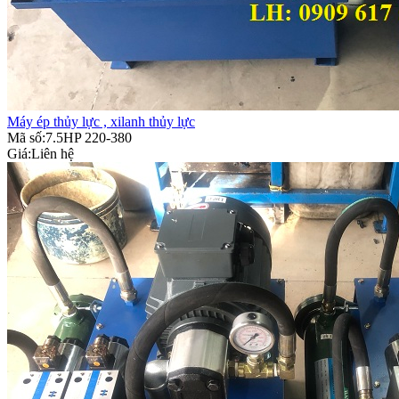
Máy ép thủy lực , xilanh thủy lực
Mã số:7.5HP 220-380
Giá:
Liên hệ