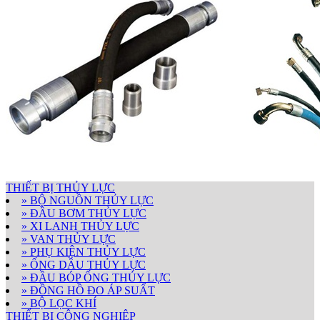
THIẾT BỊ THỦY LỰC
» BỘ NGUỒN THỦY LỰC
» ĐẦU BƠM THỦY LỰC
» XI LANH THỦY LỰC
» VAN THỦY LỰC
» PHỤ KIỆN THỦY LỰC
» ỐNG DẦU THỦY LỰC
» ĐẦU BÓP ỐNG THỦY LỰC
» ĐỒNG HỒ ĐO ÁP SUẤT
» BỘ LỌC KHÍ
THIẾT BỊ CÔNG NGHIỆP