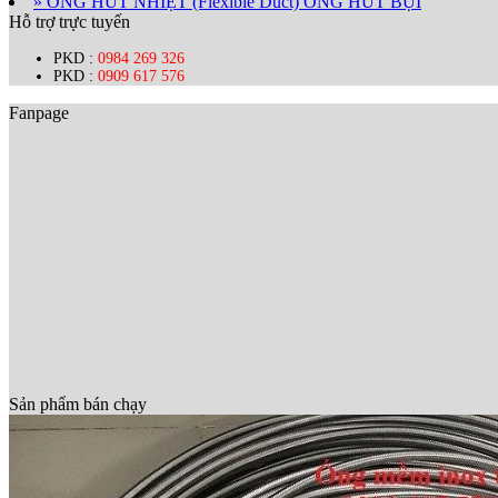
» ỐNG HÚT NHIỆT (Flexible Duct) ỐNG HÚT BỤI
Hỗ trợ trực tuyến
PKD :
0984 269 326
PKD :
0909 617 576
Fanpage
Sản phẩm bán chạy