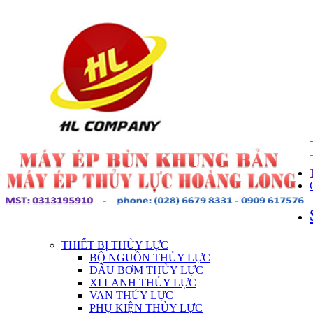
THIẾT BỊ THỦY LỰC
BỘ NGUỒN THỦY LỰC
ĐẦU BƠM THỦY LỰC
XI LANH THỦY LỰC
VAN THỦY LỰC
PHỤ KIỆN THỦY LỰC