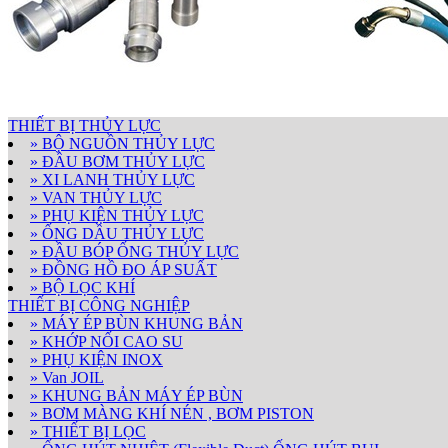
THIẾT BỊ THỦY LỰC
» BỘ NGUỒN THỦY LỰC
» ĐẦU BƠM THỦY LỰC
» XI LANH THỦY LỰC
» VAN THỦY LỰC
» PHỤ KIỆN THỦY LỰC
» ỐNG DẦU THỦY LỰC
» ĐẦU BÓP ỐNG THỦY LỰC
» ĐỒNG HỒ ĐO ÁP SUẤT
» BỘ LỌC KHÍ
THIẾT BỊ CÔNG NGHIỆP
» MÁY ÉP BÙN KHUNG BẢN
» KHỚP NỐI CAO SU
» PHỤ KIỆN INOX
» Van JOIL
» KHUNG BẢN MÁY ÉP BÙN
» BƠM MÀNG KHÍ NÉN , BƠM PISTON
» THIẾT BỊ LỌC