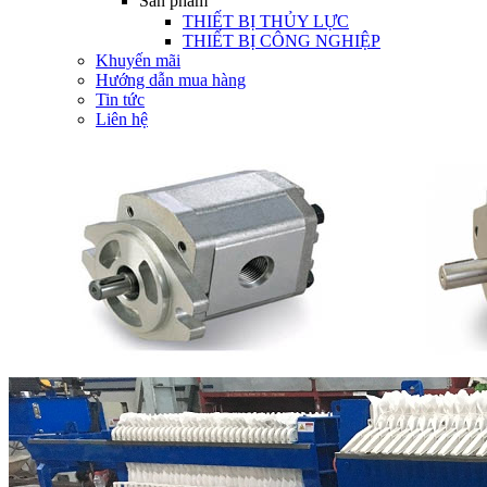
Sản phẩm
THIẾT BỊ THỦY LỰC
THIẾT BỊ CÔNG NGHIỆP
Khuyến mãi
Hướng dẫn mua hàng
Tin tức
Liên hệ