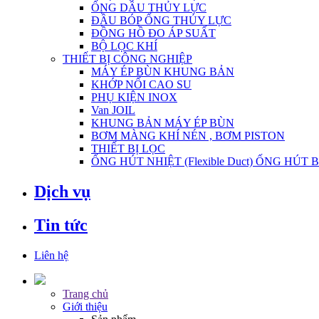
ỐNG DẦU THỦY LỰC
ĐẦU BÓP ỐNG THỦY LỰC
ĐỒNG HỒ ĐO ÁP SUẤT
BỘ LỌC KHÍ
THIẾT BỊ CÔNG NGHIỆP
MÁY ÉP BÙN KHUNG BẢN
KHỚP NỐI CAO SU
PHỤ KIỆN INOX
Van JOIL
KHUNG BẢN MÁY ÉP BÙN
BƠM MÀNG KHÍ NÉN , BƠM PISTON
THIẾT BỊ LỌC
ỐNG HÚT NHIỆT (Flexible Duct) ỐNG HÚT 
Dịch vụ
Tin tức
Liên hệ
Trang chủ
Giới thiệu