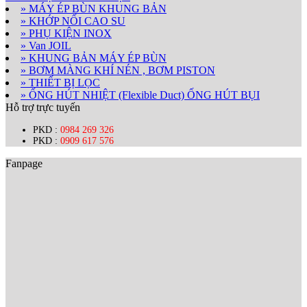
» MÁY ÉP BÙN KHUNG BẢN
» KHỚP NỐI CAO SU
» PHỤ KIỆN INOX
» Van JOIL
» KHUNG BẢN MÁY ÉP BÙN
» BƠM MÀNG KHÍ NÉN , BƠM PISTON
» THIẾT BỊ LỌC
» ỐNG HÚT NHIỆT (Flexible Duct) ỐNG HÚT BỤI
Hỗ trợ trực tuyến
PKD :
0984 269 326
PKD :
0909 617 576
Fanpage