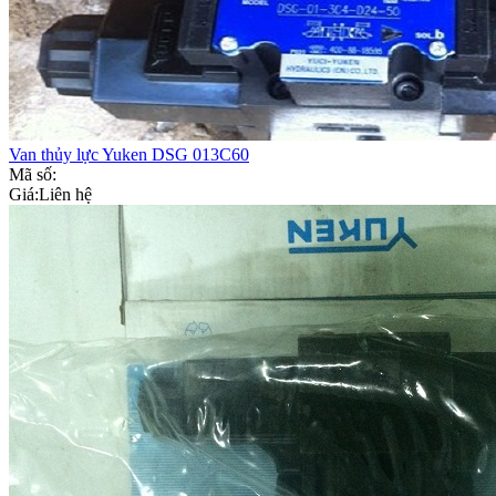
Van thủy lực Yuken DSG 013C60
Mã số:
Giá:
Liên hệ