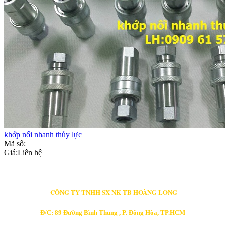
khớp nối nhanh thủy lực
Mã số:
Giá:
Liên hệ
CÔNG TY TNHH SX NK TB HOÀNG LONG
Đ/C: 89 Đường Bình Thung , P. Đông Hòa, TP.HCM