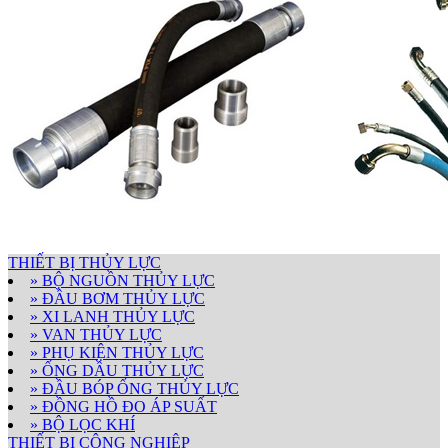
THIẾT BỊ THỦY LỰC
» BỘ NGUỒN THỦY LỰC
» ĐẦU BƠM THỦY LỰC
» XI LANH THỦY LỰC
» VAN THỦY LỰC
» PHỤ KIỆN THỦY LỰC
» ỐNG DẦU THỦY LỰC
» ĐẦU BÓP ỐNG THỦY LỰC
» ĐỒNG HỒ ĐO ÁP SUẤT
» BỘ LỌC KHÍ
THIẾT BỊ CÔNG NGHIỆP