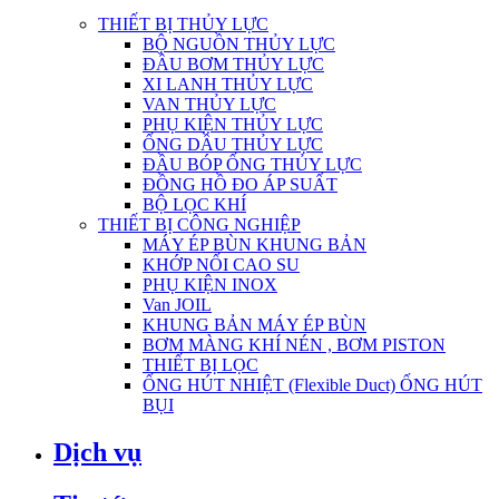
THIẾT BỊ THỦY LỰC
BỘ NGUỒN THỦY LỰC
ĐẦU BƠM THỦY LỰC
XI LANH THỦY LỰC
VAN THỦY LỰC
PHỤ KIỆN THỦY LỰC
ỐNG DẦU THỦY LỰC
ĐẦU BÓP ỐNG THỦY LỰC
ĐỒNG HỒ ĐO ÁP SUẤT
BỘ LỌC KHÍ
THIẾT BỊ CÔNG NGHIỆP
MÁY ÉP BÙN KHUNG BẢN
KHỚP NỐI CAO SU
PHỤ KIỆN INOX
Van JOIL
KHUNG BẢN MÁY ÉP BÙN
BƠM MÀNG KHÍ NÉN , BƠM PISTON
THIẾT BỊ LỌC
ỐNG HÚT NHIỆT (Flexible Duct) ỐNG HÚT
BỤI
Dịch vụ