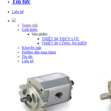
Tin tức
Liên hệ
Trang chủ
Giới thiệu
Sản phẩm
THIẾT BỊ THỦY LỰC
THIẾT BỊ CÔNG NGHIỆP
Khuyến mãi
Hướng dẫn mua hàng
Tin tức
Liên hệ