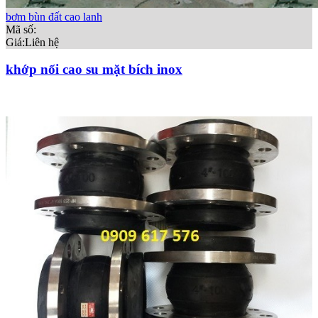
bơm bùn đất cao lanh
Mã số:
Giá:
Liên hệ
khớp nối cao su mặt bích inox