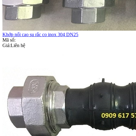
Khớp nối cao su rắc co inox 304 DN25
Mã số:
Giá:
Liên hệ