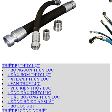
THIẾT BỊ THỦY LỰC
» BỘ NGUỒN THỦY LỰC
» ĐẦU BƠM THỦY LỰC
» XI LANH THỦY LỰC
» VAN THỦY LỰC
» PHỤ KIỆN THỦY LỰC
» ỐNG DẦU THỦY LỰC
» ĐẦU BÓP ỐNG THỦY LỰC
» ĐỒNG HỒ ĐO ÁP SUẤT
» BỘ LỌC KHÍ
THIẾT BỊ CÔNG NGHIỆP