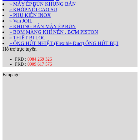
» MÁY ÉP BÙN KHUNG BẢN
» KHỚP NỐI CAO SU
» PHỤ KIỆN INOX
» Van JOIL
» KHUNG BẢN MÁY ÉP BÙN
» BƠM MÀNG KHÍ NÉN , BƠM PISTON
» THIẾT BỊ LỌC
» ỐNG HÚT NHIỆT (Flexible Duct) ỐNG HÚT BỤI
Hỗ trợ trực tuyến
PKD :
0984 269 326
PKD :
0909 617 576
Fanpage