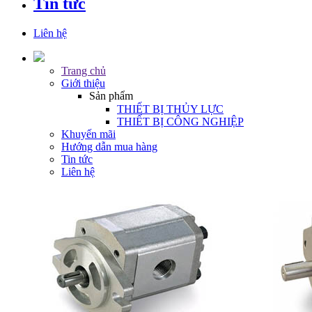
Tin tức
Liên hệ
Trang chủ
Giới thiệu
Sản phẩm
THIẾT BỊ THỦY LỰC
THIẾT BỊ CÔNG NGHIỆP
Khuyến mãi
Hướng dẫn mua hàng
Tin tức
Liên hệ