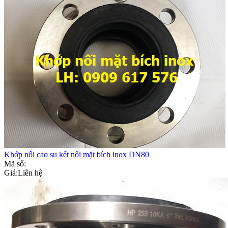
Khớp nối cao su kết nối mặt bích inox DN80
Mã số:
Giá:
Liên hệ