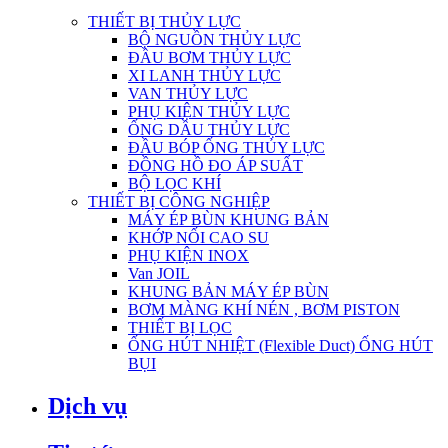
THIẾT BỊ THỦY LỰC
BỘ NGUỒN THỦY LỰC
ĐẦU BƠM THỦY LỰC
XI LANH THỦY LỰC
VAN THỦY LỰC
PHỤ KIỆN THỦY LỰC
ỐNG DẦU THỦY LỰC
ĐẦU BÓP ỐNG THỦY LỰC
ĐỒNG HỒ ĐO ÁP SUẤT
BỘ LỌC KHÍ
THIẾT BỊ CÔNG NGHIỆP
MÁY ÉP BÙN KHUNG BẢN
KHỚP NỐI CAO SU
PHỤ KIỆN INOX
Van JOIL
KHUNG BẢN MÁY ÉP BÙN
BƠM MÀNG KHÍ NÉN , BƠM PISTON
THIẾT BỊ LỌC
ỐNG HÚT NHIỆT (Flexible Duct) ỐNG HÚT
BỤI
Dịch vụ