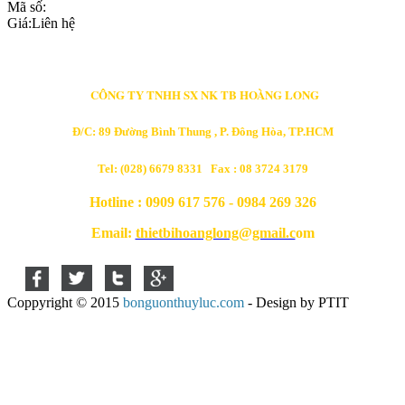
Mã số:
Giá:
Liên hệ
CÔNG TY TNHH SX NK TB HOÀNG LONG
Đ/C: 89 Đường Bình Thung , P. Đông Hòa, TP.HCM
Tel: (028) 6679 8331 Fax : 08 3724 3179
Hotline : 0909 617 576 - 0984 269 326
Email:
thietbihoanglong@gmail.c
om
Coppyright © 2015
bonguonthuyluc.com
- Design by PTIT