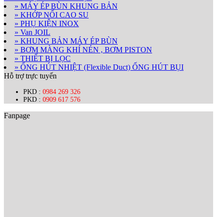
» MÁY ÉP BÙN KHUNG BẢN
» KHỚP NỐI CAO SU
» PHỤ KIỆN INOX
» Van JOIL
» KHUNG BẢN MÁY ÉP BÙN
» BƠM MÀNG KHÍ NÉN , BƠM PISTON
» THIẾT BỊ LỌC
» ỐNG HÚT NHIỆT (Flexible Duct) ỐNG HÚT BỤI
Hỗ trợ trực tuyến
PKD :
0984 269 326
PKD :
0909 617 576
Fanpage