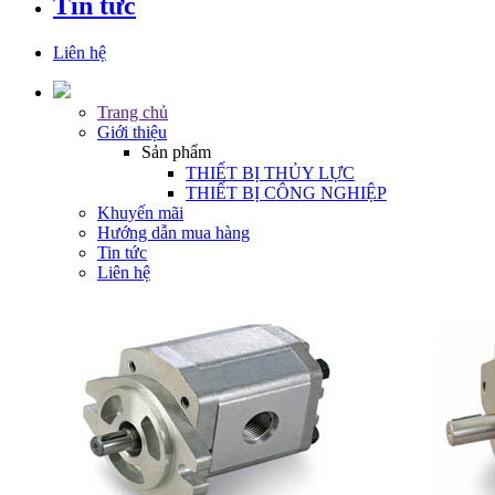
Tin tức
Liên hệ
Trang chủ
Giới thiệu
Sản phẩm
THIẾT BỊ THỦY LỰC
THIẾT BỊ CÔNG NGHIỆP
Khuyến mãi
Hướng dẫn mua hàng
Tin tức
Liên hệ