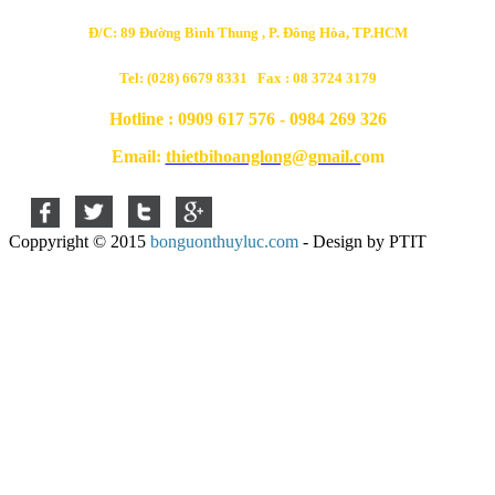
Đ/C: 89 Đường Bình Thung , P. Đông Hòa, TP.HCM
Tel: (028) 6679 8331 Fax : 08 3724 3179
Hotline : 0909 617 576 - 0984 269 326
Email:
thietbihoanglong@gmail.c
om
Coppyright © 2015
bonguonthuyluc.com
- Design by PTIT