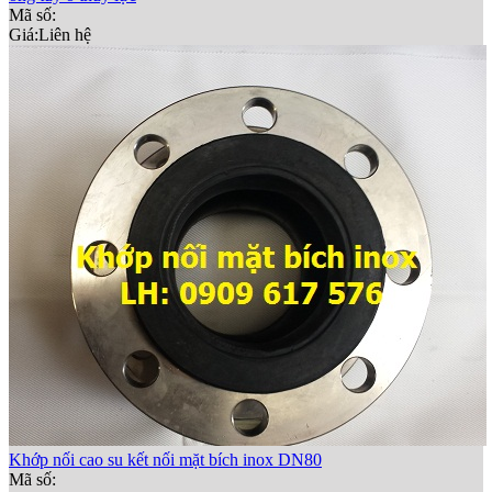
Mã số:
Giá:
Liên hệ
Khớp nối cao su kết nối mặt bích inox DN80
Mã số: