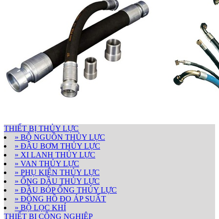
THIẾT BỊ THỦY LỰC
» BỘ NGUỒN THỦY LỰC
» ĐẦU BƠM THỦY LỰC
» XI LANH THỦY LỰC
» VAN THỦY LỰC
» PHỤ KIỆN THỦY LỰC
» ỐNG DẦU THỦY LỰC
» ĐẦU BÓP ỐNG THỦY LỰC
» ĐỒNG HỒ ĐO ÁP SUẤT
» BỘ LỌC KHÍ
THIẾT BỊ CÔNG NGHIỆP