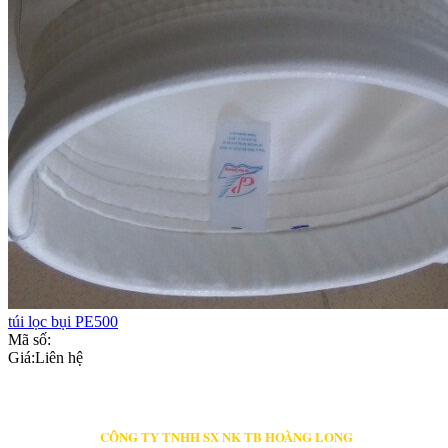
túi lọc bụi PE500
Mã số:
Giá:
Liên hệ
CÔNG TY TNHH SX NK TB HOÀNG LONG