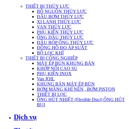
THIẾT BỊ THỦY LỰC
BỘ NGUỒN THỦY LỰC
ĐẦU BƠM THỦY LỰC
XI LANH THỦY LỰC
VAN THỦY LỰC
PHỤ KIỆN THỦY LỰC
ỐNG DẦU THỦY LỰC
ĐẦU BÓP ỐNG THỦY LỰC
ĐỒNG HỒ ĐO ÁP SUẤT
BỘ LỌC KHÍ
THIẾT BỊ CÔNG NGHIỆP
MÁY ÉP BÙN KHUNG BẢN
KHỚP NỐI CAO SU
PHỤ KIỆN INOX
Van JOIL
KHUNG BẢN MÁY ÉP BÙN
BƠM MÀNG KHÍ NÉN , BƠM PISTON
THIẾT BỊ LỌC
ỐNG HÚT NHIỆT (Flexible Duct) ỐNG HÚT
BỤI
Dịch vụ