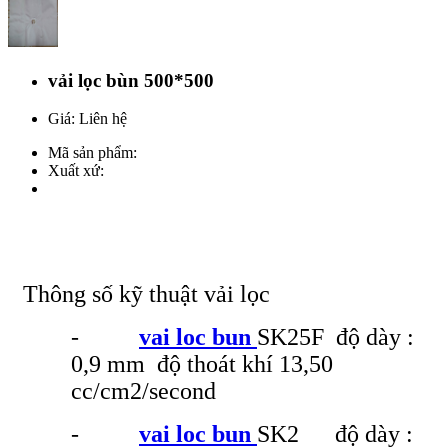
vải lọc bùn 500*500
Giá: Liên hệ
Mã sản phẩm:
Xuất xứ:
Thông số kỹ thuật vải lọc
-
vai loc bun
SK25F độ dày :
0,9 mm độ thoát khí 13,50
cc/cm2/second
-
vai loc bun
SK2 độ dày :