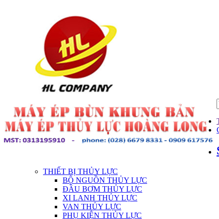
THIẾT BỊ THỦY LỰC
BỘ NGUỒN THỦY LỰC
ĐẦU BƠM THỦY LỰC
XI LANH THỦY LỰC
VAN THỦY LỰC
PHỤ KIỆN THỦY LỰC