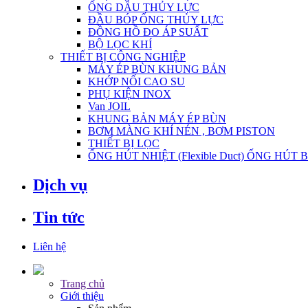
ỐNG DẦU THỦY LỰC
ĐẦU BÓP ỐNG THỦY LỰC
ĐỒNG HỒ ĐO ÁP SUẤT
BỘ LỌC KHÍ
THIẾT BỊ CÔNG NGHIỆP
MÁY ÉP BÙN KHUNG BẢN
KHỚP NỐI CAO SU
PHỤ KIỆN INOX
Van JOIL
KHUNG BẢN MÁY ÉP BÙN
BƠM MÀNG KHÍ NÉN , BƠM PISTON
THIẾT BỊ LỌC
ỐNG HÚT NHIỆT (Flexible Duct) ỐNG HÚT 
Dịch vụ
Tin tức
Liên hệ
Trang chủ
Giới thiệu