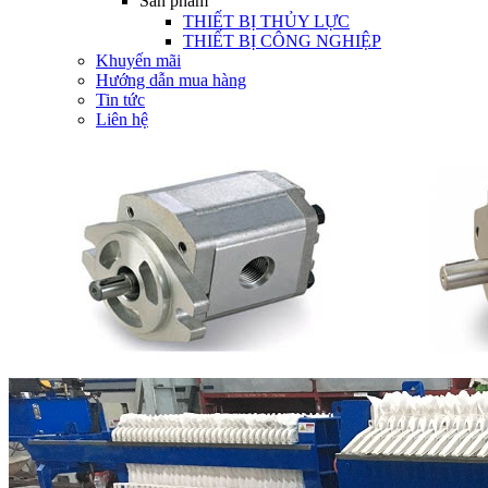
Sản phẩm
THIẾT BỊ THỦY LỰC
THIẾT BỊ CÔNG NGHIỆP
Khuyến mãi
Hướng dẫn mua hàng
Tin tức
Liên hệ