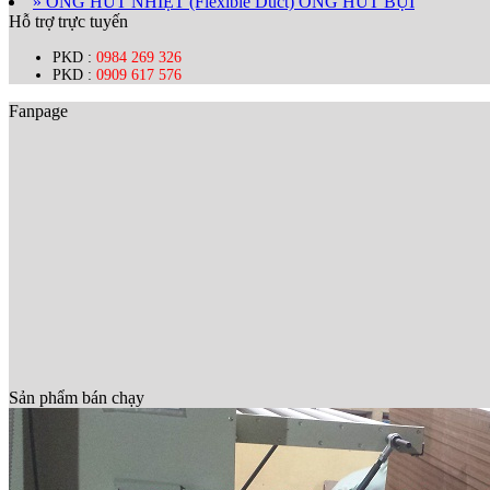
» ỐNG HÚT NHIỆT (Flexible Duct) ỐNG HÚT BỤI
Hỗ trợ trực tuyến
PKD :
0984 269 326
PKD :
0909 617 576
Fanpage
Sản phẩm bán chạy