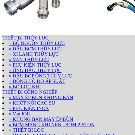
THIẾT BỊ THỦY LỰC
» BỘ NGUỒN THỦY LỰC
» ĐẦU BƠM THỦY LỰC
» XI LANH THỦY LỰC
» VAN THỦY LỰC
» PHỤ KIỆN THỦY LỰC
» ỐNG DẦU THỦY LỰC
» ĐẦU BÓP ỐNG THỦY LỰC
» ĐỒNG HỒ ĐO ÁP SUẤT
» BỘ LỌC KHÍ
THIẾT BỊ CÔNG NGHIỆP
» MÁY ÉP BÙN KHUNG BẢN
» KHỚP NỐI CAO SU
» PHỤ KIỆN INOX
» Van JOIL
» KHUNG BẢN MÁY ÉP BÙN
» BƠM MÀNG KHÍ NÉN , BƠM PISTON
» THIẾT BỊ LỌC