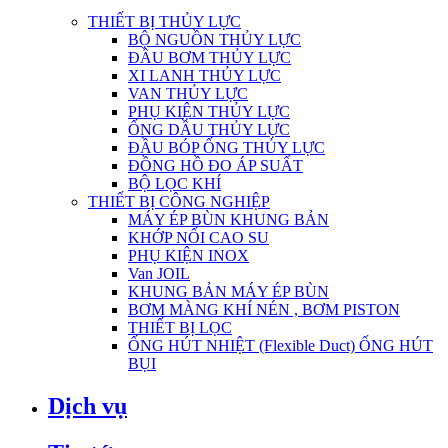
THIẾT BỊ THỦY LỰC
BỘ NGUỒN THỦY LỰC
ĐẦU BƠM THỦY LỰC
XI LANH THỦY LỰC
VAN THỦY LỰC
PHỤ KIỆN THỦY LỰC
ỐNG DẦU THỦY LỰC
ĐẦU BÓP ỐNG THỦY LỰC
ĐỒNG HỒ ĐO ÁP SUẤT
BỘ LỌC KHÍ
THIẾT BỊ CÔNG NGHIỆP
MÁY ÉP BÙN KHUNG BẢN
KHỚP NỐI CAO SU
PHỤ KIỆN INOX
Van JOIL
KHUNG BẢN MÁY ÉP BÙN
BƠM MÀNG KHÍ NÉN , BƠM PISTON
THIẾT BỊ LỌC
ỐNG HÚT NHIỆT (Flexible Duct) ỐNG HÚT
BỤI
Dịch vụ