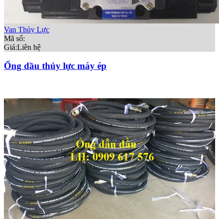
Van Thủy Lực
Mã số:
Giá:
Liên hệ
Ống dầu thủy lực máy ép