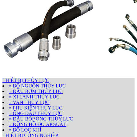
THIẾT BỊ THỦY LỰC
» BỘ NGUỒN THỦY LỰC
» ĐẦU BƠM THỦY LỰC
» XI LANH THỦY LỰC
» VAN THỦY LỰC
» PHỤ KIỆN THỦY LỰC
» ỐNG DẦU THỦY LỰC
» ĐẦU BÓP ỐNG THỦY LỰC
» ĐỒNG HỒ ĐO ÁP SUẤT
» BỘ LỌC KHÍ
THIẾT BỊ CÔNG NGHIỆP