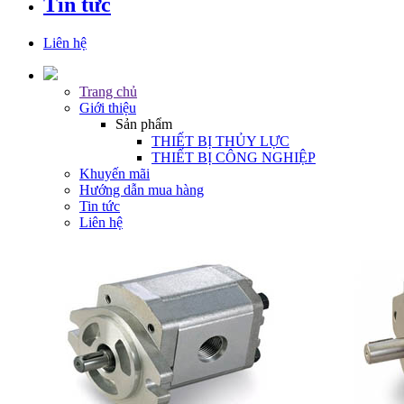
Tin tức
Liên hệ
Trang chủ
Giới thiệu
Sản phẩm
THIẾT BỊ THỦY LỰC
THIẾT BỊ CÔNG NGHIỆP
Khuyến mãi
Hướng dẫn mua hàng
Tin tức
Liên hệ