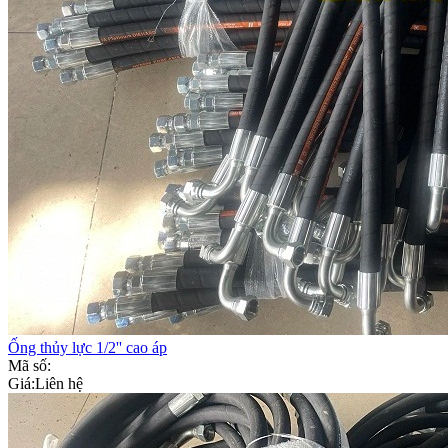
Ống thủy lực 1/2'' cao áp
Mã số:
Giá:
Liên hệ