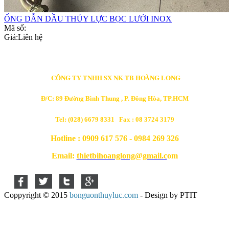
ỐNG DẪN DẦU THỦY LỰC BỌC LƯỚI INOX
Mã số:
Giá:
Liên hệ
CÔNG TY TNHH SX NK TB HOÀNG LONG
Đ/C: 89 Đường Bình Thung , P. Đông Hòa, TP.HCM
Tel: (028) 6679 8331 Fax : 08 3724 3179
Hotline : 0909 617 576 - 0984 269 326
Email:
thietbihoanglong@gmail.c
om
Coppyright © 2015
bonguonthuyluc.com
- Design by PTIT