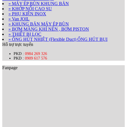
» MÁY ÉP BÙN KHUNG BẢN
» KHỚP NỐI CAO SU
» PHỤ KIỆN INOX
» Van JOIL
» KHUNG BẢN MÁY ÉP BÙN
» BƠM MÀNG KHÍ NÉN , BƠM PISTON
» THIẾT BỊ LỌC
» ỐNG HÚT NHIỆT (Flexible Duct) ỐNG HÚT BỤI
Hỗ trợ trực tuyến
PKD :
0984 269 326
PKD :
0909 617 576
Fanpage