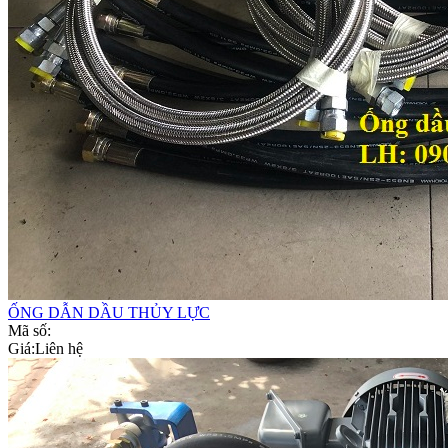
ỐNG DẪN DẦU THỦY LỰC
Mã số:
Giá:
Liên hệ