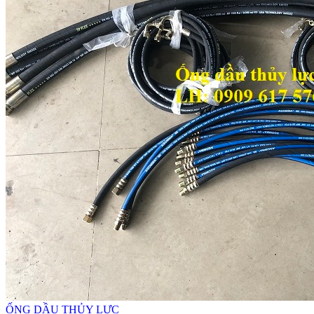
ỐNG DẦU THỦY LỰC