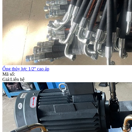
Ống thủy lực 1/2'' cao áp
Mã số:
Giá:
Liên hệ