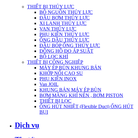
THIẾT BỊ THỦY LỰC
BỘ NGUỒN THỦY LỰC
ĐẦU BƠM THỦY LỰC
XI LANH THỦY LỰC
VAN THỦY LỰC
PHỤ KIỆN THỦY LỰC
ỐNG DẦU THỦY LỰC
ĐẦU BÓP ỐNG THỦY LỰC
ĐỒNG HỒ ĐO ÁP SUẤT
BỘ LỌC KHÍ
THIẾT BỊ CÔNG NGHIỆP
MÁY ÉP BÙN KHUNG BẢN
KHỚP NỐI CAO SU
PHỤ KIỆN INOX
Van JOIL
KHUNG BẢN MÁY ÉP BÙN
BƠM MÀNG KHÍ NÉN , BƠM PISTON
THIẾT BỊ LỌC
ỐNG HÚT NHIỆT (Flexible Duct) ỐNG HÚT
BỤI
Dịch vụ