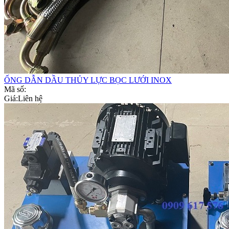
ỐNG DẪN DẦU THỦY LỰC BỌC LƯỚI INOX
Mã số:
Giá:
Liên hệ