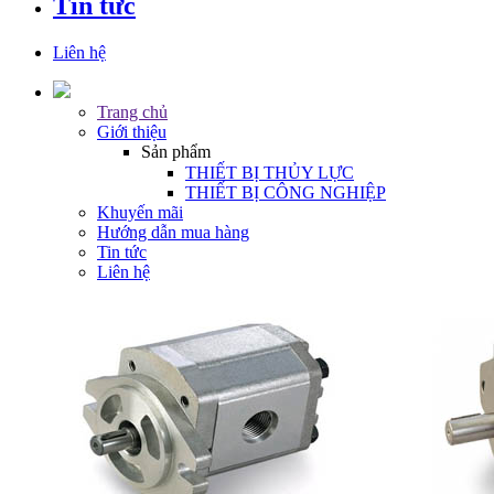
Tin tức
Liên hệ
Trang chủ
Giới thiệu
Sản phẩm
THIẾT BỊ THỦY LỰC
THIẾT BỊ CÔNG NGHIỆP
Khuyến mãi
Hướng dẫn mua hàng
Tin tức
Liên hệ