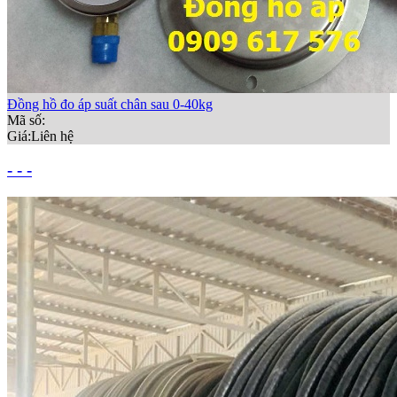
Đồng hồ đo áp suất chân sau 0-40kg
Mã số:
Giá:
Liên hệ
- - -