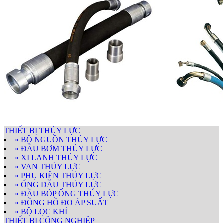
THIẾT BỊ THỦY LỰC
» BỘ NGUỒN THỦY LỰC
» ĐẦU BƠM THỦY LỰC
» XI LANH THỦY LỰC
» VAN THỦY LỰC
» PHỤ KIỆN THỦY LỰC
» ỐNG DẦU THỦY LỰC
» ĐẦU BÓP ỐNG THỦY LỰC
» ĐỒNG HỒ ĐO ÁP SUẤT
» BỘ LỌC KHÍ
THIẾT BỊ CÔNG NGHIỆP