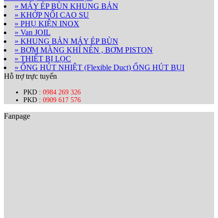
» MÁY ÉP BÙN KHUNG BẢN
» KHỚP NỐI CAO SU
» PHỤ KIỆN INOX
» Van JOIL
» KHUNG BẢN MÁY ÉP BÙN
» BƠM MÀNG KHÍ NÉN , BƠM PISTON
» THIẾT BỊ LỌC
» ỐNG HÚT NHIỆT (Flexible Duct) ỐNG HÚT BỤI
Hỗ trợ trực tuyến
PKD :
0984 269 326
PKD :
0909 617 576
Fanpage