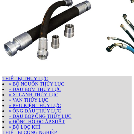
THIẾT BỊ THỦY LỰC
» BỘ NGUỒN THỦY LỰC
» ĐẦU BƠM THỦY LỰC
» XI LANH THỦY LỰC
» VAN THỦY LỰC
» PHỤ KIỆN THỦY LỰC
» ỐNG DẦU THỦY LỰC
» ĐẦU BÓP ỐNG THỦY LỰC
» ĐỒNG HỒ ĐO ÁP SUẤT
» BỘ LỌC KHÍ
THIẾT BỊ CÔNG NGHIỆP