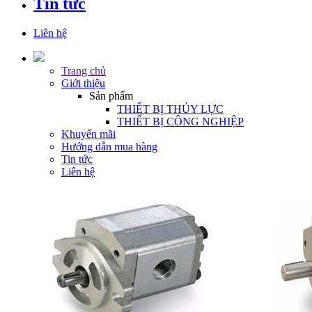
Tin tức
Liên hệ
Trang chủ
Giới thiệu
Sản phẩm
THIẾT BỊ THỦY LỰC
THIẾT BỊ CÔNG NGHIỆP
Khuyến mãi
Hướng dẫn mua hàng
Tin tức
Liên hệ