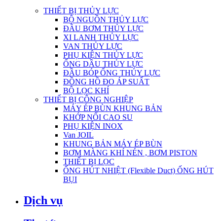
THIẾT BỊ THỦY LỰC
BỘ NGUỒN THỦY LỰC
ĐẦU BƠM THỦY LỰC
XI LANH THỦY LỰC
VAN THỦY LỰC
PHỤ KIỆN THỦY LỰC
ỐNG DẦU THỦY LỰC
ĐẦU BÓP ỐNG THỦY LỰC
ĐỒNG HỒ ĐO ÁP SUẤT
BỘ LỌC KHÍ
THIẾT BỊ CÔNG NGHIỆP
MÁY ÉP BÙN KHUNG BẢN
KHỚP NỐI CAO SU
PHỤ KIỆN INOX
Van JOIL
KHUNG BẢN MÁY ÉP BÙN
BƠM MÀNG KHÍ NÉN , BƠM PISTON
THIẾT BỊ LỌC
ỐNG HÚT NHIỆT (Flexible Duct) ỐNG HÚT
BỤI
Dịch vụ