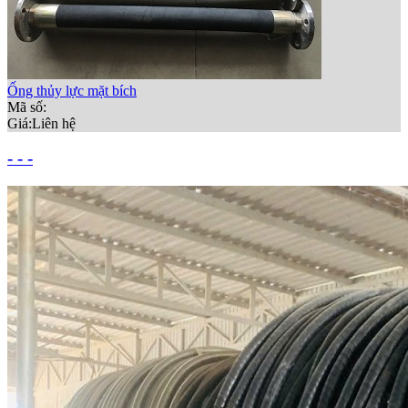
Ống thủy lực mặt bích
Mã số:
Giá:
Liên hệ
- - -