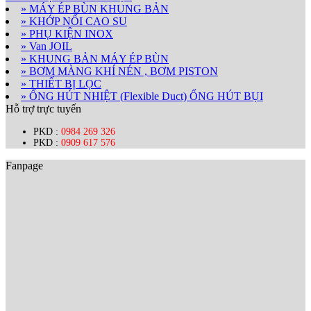
» MÁY ÉP BÙN KHUNG BẢN
» KHỚP NỐI CAO SU
» PHỤ KIỆN INOX
» Van JOIL
» KHUNG BẢN MÁY ÉP BÙN
» BƠM MÀNG KHÍ NÉN , BƠM PISTON
» THIẾT BỊ LỌC
» ỐNG HÚT NHIỆT (Flexible Duct) ỐNG HÚT BỤI
Hỗ trợ trực tuyến
PKD :
0984 269 326
PKD :
0909 617 576
Fanpage