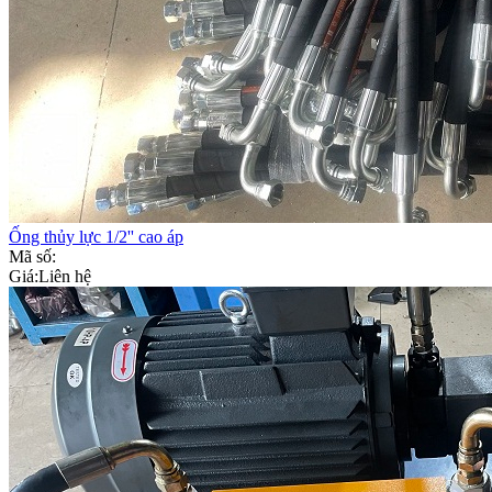
Ống thủy lực 1/2'' cao áp
Mã số:
Giá:
Liên hệ