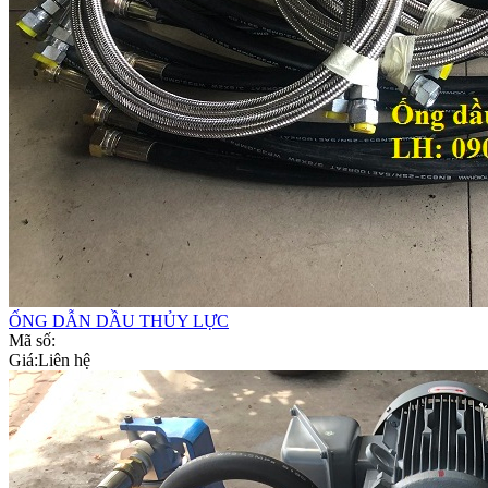
ỐNG DẪN DẦU THỦY LỰC
Mã số:
Giá:
Liên hệ