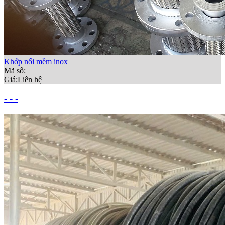
Khớp nối mềm inox
Mã số:
Giá:
Liên hệ
- - -