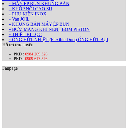
» MÁY ÉP BÙN KHUNG BẢN
» KHỚP NỐI CAO SU
» PHỤ KIỆN INOX
» Van JOIL
» KHUNG BẢN MÁY ÉP BÙN
» BƠM MÀNG KHÍ NÉN , BƠM PISTON
» THIẾT BỊ LỌC
» ỐNG HÚT NHIỆT (Flexible Duct) ỐNG HÚT BỤI
Hỗ trợ trực tuyến
PKD :
0984 269 326
PKD :
0909 617 576
Fanpage