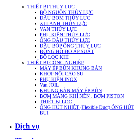
THIẾT BỊ THỦY LỰC
BỘ NGUỒN THỦY LỰC
ĐẦU BƠM THỦY LỰC
XI LANH THỦY LỰC
VAN THỦY LỰC
PHỤ KIỆN THỦY LỰC
ỐNG DẦU THỦY LỰC
ĐẦU BÓP ỐNG THỦY LỰC
ĐỒNG HỒ ĐO ÁP SUẤT
BỘ LỌC KHÍ
THIẾT BỊ CÔNG NGHIỆP
MÁY ÉP BÙN KHUNG BẢN
KHỚP NỐI CAO SU
PHỤ KIỆN INOX
Van JOIL
KHUNG BẢN MÁY ÉP BÙN
BƠM MÀNG KHÍ NÉN , BƠM PISTON
THIẾT BỊ LỌC
ỐNG HÚT NHIỆT (Flexible Duct) ỐNG HÚT
BỤI
Dịch vụ