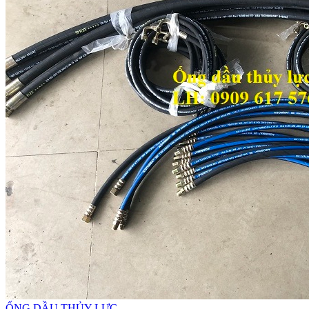
ỐNG DẦU THỦY LỰC