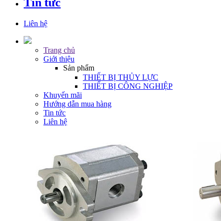
Tin tức
Liên hệ
Trang chủ
Giới thiệu
Sản phẩm
THIẾT BỊ THỦY LỰC
THIẾT BỊ CÔNG NGHIỆP
Khuyến mãi
Hướng dẫn mua hàng
Tin tức
Liên hệ