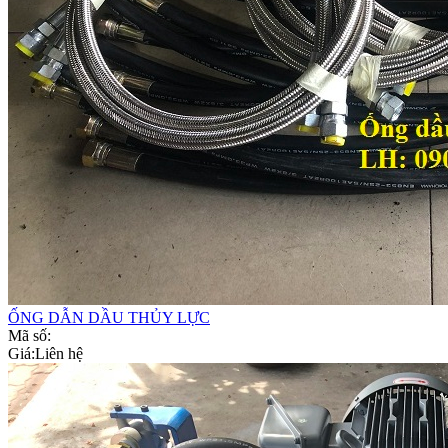
ỐNG DẪN DẦU THỦY LỰC
Mã số:
Giá:
Liên hệ