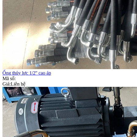
Ống thủy lực 1/2'' cao áp
Mã số:
Giá:
Liên hệ