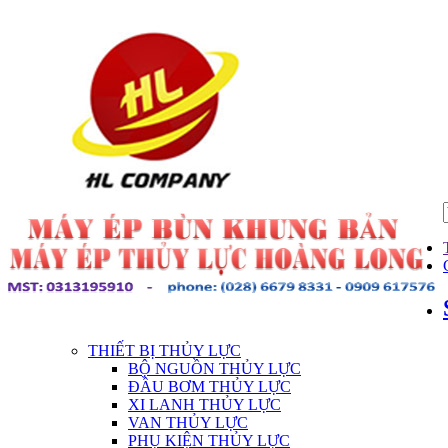
THIẾT BỊ THỦY LỰC
BỘ NGUỒN THỦY LỰC
ĐẦU BƠM THỦY LỰC
XI LANH THỦY LỰC
VAN THỦY LỰC
PHỤ KIỆN THỦY LỰC