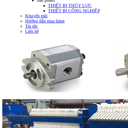
Sản phẩm
THIẾT BỊ THỦY LỰC
THIẾT BỊ CÔNG NGHIỆP
Khuyến mãi
Hướng dẫn mua hàng
Tin tức
Liên hệ