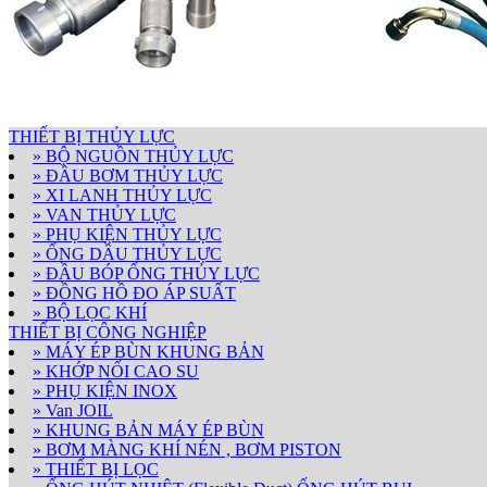
THIẾT BỊ THỦY LỰC
» BỘ NGUỒN THỦY LỰC
» ĐẦU BƠM THỦY LỰC
» XI LANH THỦY LỰC
» VAN THỦY LỰC
» PHỤ KIỆN THỦY LỰC
» ỐNG DẦU THỦY LỰC
» ĐẦU BÓP ỐNG THỦY LỰC
» ĐỒNG HỒ ĐO ÁP SUẤT
» BỘ LỌC KHÍ
THIẾT BỊ CÔNG NGHIỆP
» MÁY ÉP BÙN KHUNG BẢN
» KHỚP NỐI CAO SU
» PHỤ KIỆN INOX
» Van JOIL
» KHUNG BẢN MÁY ÉP BÙN
» BƠM MÀNG KHÍ NÉN , BƠM PISTON
» THIẾT BỊ LỌC