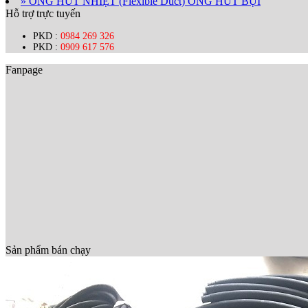
» ỐNG HÚT NHIỆT (Flexible Duct) ỐNG HÚT BỤI
Hỗ trợ trực tuyến
PKD :
0984 269 326
PKD :
0909 617 576
Fanpage
Sản phẩm bán chạy