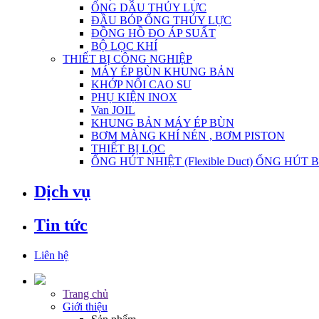
ỐNG DẦU THỦY LỰC
ĐẦU BÓP ỐNG THỦY LỰC
ĐỒNG HỒ ĐO ÁP SUẤT
BỘ LỌC KHÍ
THIẾT BỊ CÔNG NGHIỆP
MÁY ÉP BÙN KHUNG BẢN
KHỚP NỐI CAO SU
PHỤ KIỆN INOX
Van JOIL
KHUNG BẢN MÁY ÉP BÙN
BƠM MÀNG KHÍ NÉN , BƠM PISTON
THIẾT BỊ LỌC
ỐNG HÚT NHIỆT (Flexible Duct) ỐNG HÚT 
Dịch vụ
Tin tức
Liên hệ
Trang chủ
Giới thiệu