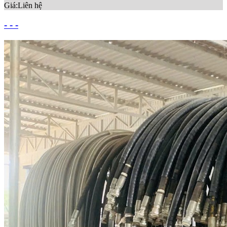
Giá:
Liên hệ
- - -