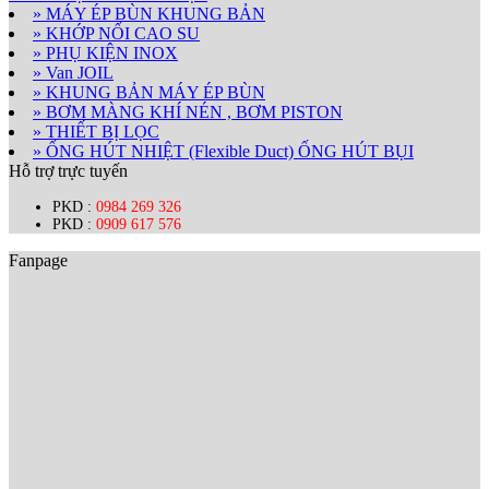
» MÁY ÉP BÙN KHUNG BẢN
» KHỚP NỐI CAO SU
» PHỤ KIỆN INOX
» Van JOIL
» KHUNG BẢN MÁY ÉP BÙN
» BƠM MÀNG KHÍ NÉN , BƠM PISTON
» THIẾT BỊ LỌC
» ỐNG HÚT NHIỆT (Flexible Duct) ỐNG HÚT BỤI
Hỗ trợ trực tuyến
PKD :
0984 269 326
PKD :
0909 617 576
Fanpage