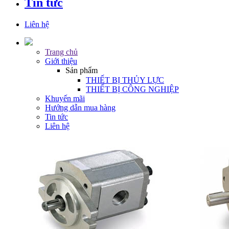
Tin tức
Liên hệ
Trang chủ
Giới thiệu
Sản phẩm
THIẾT BỊ THỦY LỰC
THIẾT BỊ CÔNG NGHIỆP
Khuyến mãi
Hướng dẫn mua hàng
Tin tức
Liên hệ