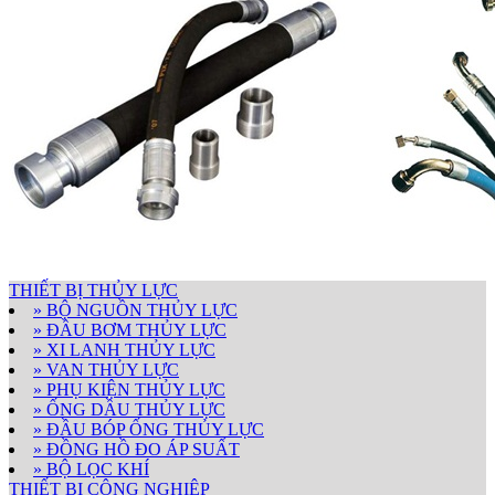
THIẾT BỊ THỦY LỰC
» BỘ NGUỒN THỦY LỰC
» ĐẦU BƠM THỦY LỰC
» XI LANH THỦY LỰC
» VAN THỦY LỰC
» PHỤ KIỆN THỦY LỰC
» ỐNG DẦU THỦY LỰC
» ĐẦU BÓP ỐNG THỦY LỰC
» ĐỒNG HỒ ĐO ÁP SUẤT
» BỘ LỌC KHÍ
THIẾT BỊ CÔNG NGHIỆP