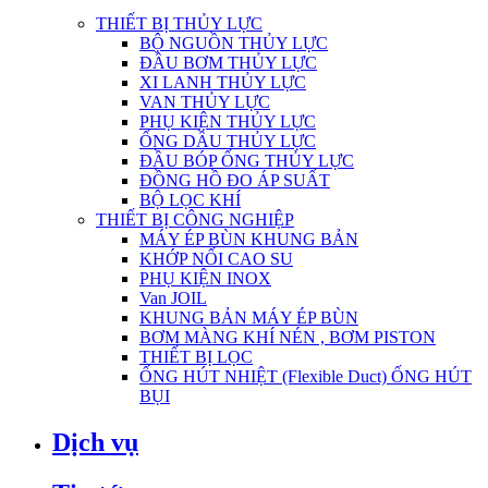
THIẾT BỊ THỦY LỰC
BỘ NGUỒN THỦY LỰC
ĐẦU BƠM THỦY LỰC
XI LANH THỦY LỰC
VAN THỦY LỰC
PHỤ KIỆN THỦY LỰC
ỐNG DẦU THỦY LỰC
ĐẦU BÓP ỐNG THỦY LỰC
ĐỒNG HỒ ĐO ÁP SUẤT
BỘ LỌC KHÍ
THIẾT BỊ CÔNG NGHIỆP
MÁY ÉP BÙN KHUNG BẢN
KHỚP NỐI CAO SU
PHỤ KIỆN INOX
Van JOIL
KHUNG BẢN MÁY ÉP BÙN
BƠM MÀNG KHÍ NÉN , BƠM PISTON
THIẾT BỊ LỌC
ỐNG HÚT NHIỆT (Flexible Duct) ỐNG HÚT
BỤI
Dịch vụ