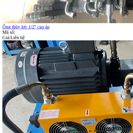
Ống thủy lực 1/2'' cao áp
Mã số:
Giá:
Liên hệ