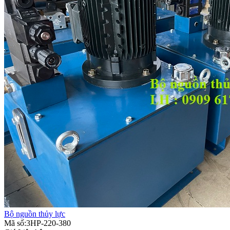
Bộ nguồn thủy lực
Mã số:3HP-220-380