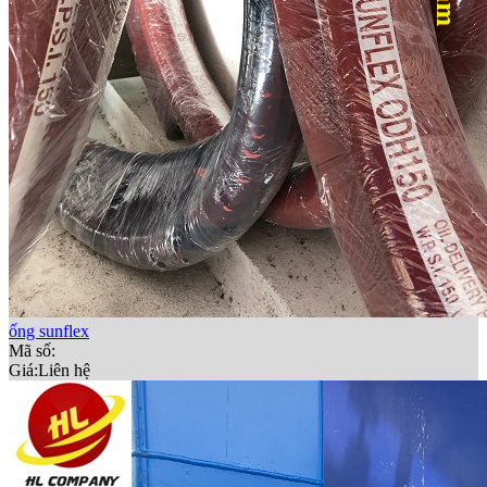
ống sunflex
Mã số:
Giá:
Liên hệ