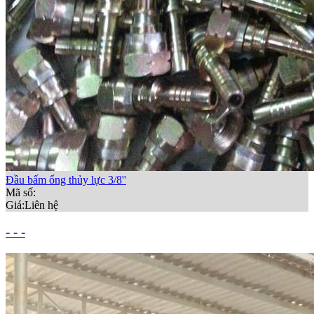
Đầu bấm ống thủy lực 3/8''
Mã số:
Giá:
Liên hệ
- - -