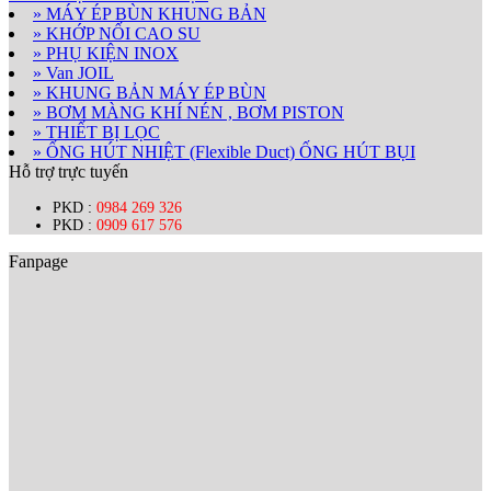
» MÁY ÉP BÙN KHUNG BẢN
» KHỚP NỐI CAO SU
» PHỤ KIỆN INOX
» Van JOIL
» KHUNG BẢN MÁY ÉP BÙN
» BƠM MÀNG KHÍ NÉN , BƠM PISTON
» THIẾT BỊ LỌC
» ỐNG HÚT NHIỆT (Flexible Duct) ỐNG HÚT BỤI
Hỗ trợ trực tuyến
PKD :
0984 269 326
PKD :
0909 617 576
Fanpage