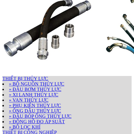
THIẾT BỊ THỦY LỰC
» BỘ NGUỒN THỦY LỰC
» ĐẦU BƠM THỦY LỰC
» XI LANH THỦY LỰC
» VAN THỦY LỰC
» PHỤ KIỆN THỦY LỰC
» ỐNG DẦU THỦY LỰC
» ĐẦU BÓP ỐNG THỦY LỰC
» ĐỒNG HỒ ĐO ÁP SUẤT
» BỘ LỌC KHÍ
THIẾT BỊ CÔNG NGHIỆP