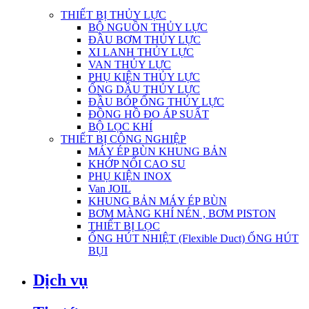
THIẾT BỊ THỦY LỰC
BỘ NGUỒN THỦY LỰC
ĐẦU BƠM THỦY LỰC
XI LANH THỦY LỰC
VAN THỦY LỰC
PHỤ KIỆN THỦY LỰC
ỐNG DẦU THỦY LỰC
ĐẦU BÓP ỐNG THỦY LỰC
ĐỒNG HỒ ĐO ÁP SUẤT
BỘ LỌC KHÍ
THIẾT BỊ CÔNG NGHIỆP
MÁY ÉP BÙN KHUNG BẢN
KHỚP NỐI CAO SU
PHỤ KIỆN INOX
Van JOIL
KHUNG BẢN MÁY ÉP BÙN
BƠM MÀNG KHÍ NÉN , BƠM PISTON
THIẾT BỊ LỌC
ỐNG HÚT NHIỆT (Flexible Duct) ỐNG HÚT
BỤI
Dịch vụ