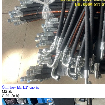
Ống thủy lực 1/2'' cao áp
Mã số:
Giá:
Liên hệ