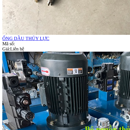
ỐNG DẦU THỦY LỰC
Mã số:
Giá:
Liên hệ