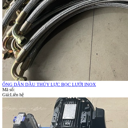
ỐNG DẪN DẦU THỦY LỰC BỌC LƯỚI INOX
Mã số:
Giá:
Liên hệ