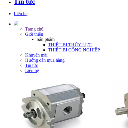
Tin tức
Liên hệ
Trang chủ
Giới thiệu
Sản phẩm
THIẾT BỊ THỦY LỰC
THIẾT BỊ CÔNG NGHIỆP
Khuyến mãi
Hướng dẫn mua hàng
Tin tức
Liên hệ