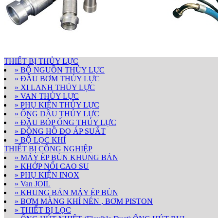
THIẾT BỊ THỦY LỰC
» BỘ NGUỒN THỦY LỰC
» ĐẦU BƠM THỦY LỰC
» XI LANH THỦY LỰC
» VAN THỦY LỰC
» PHỤ KIỆN THỦY LỰC
» ỐNG DẦU THỦY LỰC
» ĐẦU BÓP ỐNG THỦY LỰC
» ĐỒNG HỒ ĐO ÁP SUẤT
» BỘ LỌC KHÍ
THIẾT BỊ CÔNG NGHIỆP
» MÁY ÉP BÙN KHUNG BẢN
» KHỚP NỐI CAO SU
» PHỤ KIỆN INOX
» Van JOIL
» KHUNG BẢN MÁY ÉP BÙN
» BƠM MÀNG KHÍ NÉN , BƠM PISTON
» THIẾT BỊ LỌC