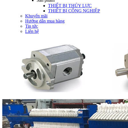
Sản phẩm
THIẾT BỊ THỦY LỰC
THIẾT BỊ CÔNG NGHIỆP
Khuyến mãi
Hướng dẫn mua hàng
Tin tức
Liên hệ