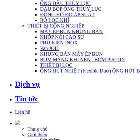
ỐNG DẦU THỦY LỰC
ĐẦU BÓP ỐNG THỦY LỰC
ĐỒNG HỒ ĐO ÁP SUẤT
BỘ LỌC KHÍ
THIẾT BỊ CÔNG NGHIỆP
MÁY ÉP BÙN KHUNG BẢN
KHỚP NỐI CAO SU
PHỤ KIỆN INOX
Van JOIL
KHUNG BẢN MÁY ÉP BÙN
BƠM MÀNG KHÍ NÉN , BƠM PISTON
THIẾT BỊ LỌC
ỐNG HÚT NHIỆT (Flexible Duct) ỐNG HÚT 
Dịch vụ
Tin tức
Liên hệ
Trang chủ
Giới thiệu