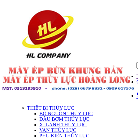
THIẾT BỊ THỦY LỰC
BỘ NGUỒN THỦY LỰC
ĐẦU BƠM THỦY LỰC
XI LANH THỦY LỰC
VAN THỦY LỰC
PHỤ KIỆN THỦY LỰC