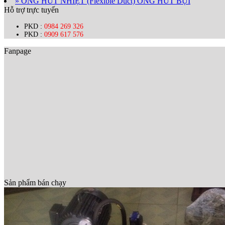
» ỐNG HÚT NHIỆT (Flexible Duct) ỐNG HÚT BỤI
Hỗ trợ trực tuyến
PKD :
0984 269 326
PKD :
0909 617 576
Fanpage
Sản phẩm bán chạy