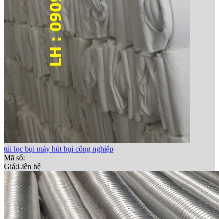
túi lọc bụi máy hút bụi công nghiệp
Mã số:
Giá:
Liên hệ