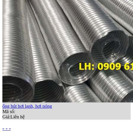
ống hút hơi lạnh, hơi nóng
Mã số:
Giá:
Liên hệ
- - -