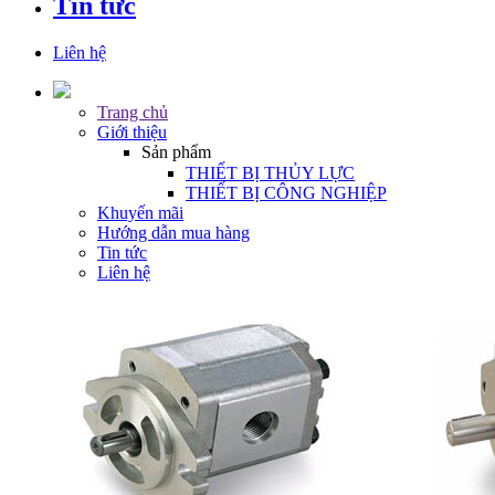
Tin tức
Liên hệ
Trang chủ
Giới thiệu
Sản phẩm
THIẾT BỊ THỦY LỰC
THIẾT BỊ CÔNG NGHIỆP
Khuyến mãi
Hướng dẫn mua hàng
Tin tức
Liên hệ