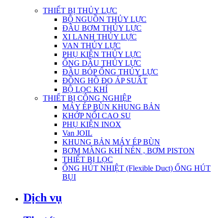
THIẾT BỊ THỦY LỰC
BỘ NGUỒN THỦY LỰC
ĐẦU BƠM THỦY LỰC
XI LANH THỦY LỰC
VAN THỦY LỰC
PHỤ KIỆN THỦY LỰC
ỐNG DẦU THỦY LỰC
ĐẦU BÓP ỐNG THỦY LỰC
ĐỒNG HỒ ĐO ÁP SUẤT
BỘ LỌC KHÍ
THIẾT BỊ CÔNG NGHIỆP
MÁY ÉP BÙN KHUNG BẢN
KHỚP NỐI CAO SU
PHỤ KIỆN INOX
Van JOIL
KHUNG BẢN MÁY ÉP BÙN
BƠM MÀNG KHÍ NÉN , BƠM PISTON
THIẾT BỊ LỌC
ỐNG HÚT NHIỆT (Flexible Duct) ỐNG HÚT
BỤI
Dịch vụ