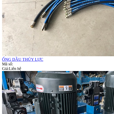
ỐNG DẦU THỦY LỰC
Mã số:
Giá:
Liên hệ