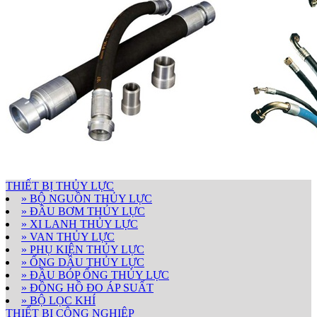
THIẾT BỊ THỦY LỰC
» BỘ NGUỒN THỦY LỰC
» ĐẦU BƠM THỦY LỰC
» XI LANH THỦY LỰC
» VAN THỦY LỰC
» PHỤ KIỆN THỦY LỰC
» ỐNG DẦU THỦY LỰC
» ĐẦU BÓP ỐNG THỦY LỰC
» ĐỒNG HỒ ĐO ÁP SUẤT
» BỘ LỌC KHÍ
THIẾT BỊ CÔNG NGHIỆP