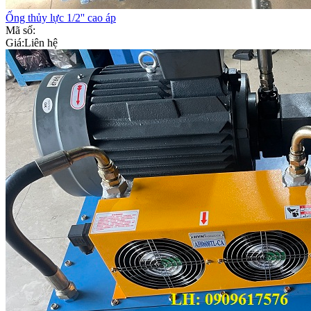
Ống thủy lực 1/2'' cao áp
Mã số:
Giá:
Liên hệ