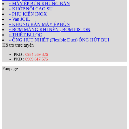
» MÁY ÉP BÙN KHUNG BẢN
» KHỚP NỐI CAO SU
» PHỤ KIỆN INOX
» Van JOIL
» KHUNG BẢN MÁY ÉP BÙN
» BƠM MÀNG KHÍ NÉN , BƠM PISTON
» THIẾT BỊ LỌC
» ỐNG HÚT NHIỆT (Flexible Duct) ỐNG HÚT BỤI
Hỗ trợ trực tuyến
PKD :
0984 269 326
PKD :
0909 617 576
Fanpage