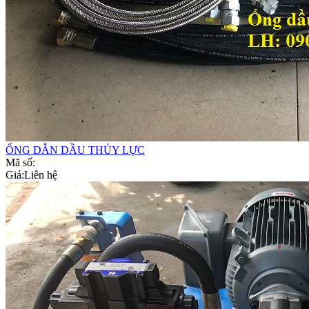
ỐNG DẪN DẦU THỦY LỰC
Mã số:
Giá:
Liên hệ