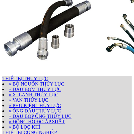
THIẾT BỊ THỦY LỰC
» BỘ NGUỒN THỦY LỰC
» ĐẦU BƠM THỦY LỰC
» XI LANH THỦY LỰC
» VAN THỦY LỰC
» PHỤ KIỆN THỦY LỰC
» ỐNG DẦU THỦY LỰC
» ĐẦU BÓP ỐNG THỦY LỰC
» ĐỒNG HỒ ĐO ÁP SUẤT
» BỘ LỌC KHÍ
THIẾT BỊ CÔNG NGHIỆP