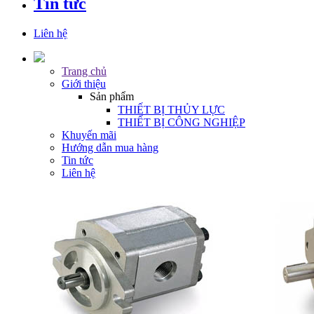
Tin tức
Liên hệ
Trang chủ
Giới thiệu
Sản phẩm
THIẾT BỊ THỦY LỰC
THIẾT BỊ CÔNG NGHIỆP
Khuyến mãi
Hướng dẫn mua hàng
Tin tức
Liên hệ