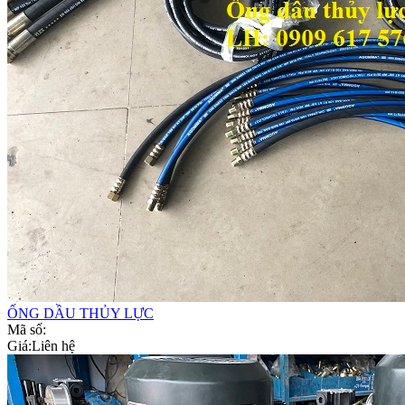
ỐNG DẦU THỦY LỰC
Mã số:
Giá:
Liên hệ