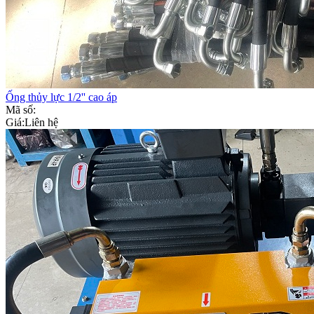
Ống thủy lực 1/2'' cao áp
Mã số:
Giá:
Liên hệ