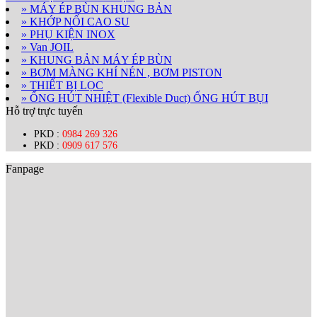
» MÁY ÉP BÙN KHUNG BẢN
» KHỚP NỐI CAO SU
» PHỤ KIỆN INOX
» Van JOIL
» KHUNG BẢN MÁY ÉP BÙN
» BƠM MÀNG KHÍ NÉN , BƠM PISTON
» THIẾT BỊ LỌC
» ỐNG HÚT NHIỆT (Flexible Duct) ỐNG HÚT BỤI
Hỗ trợ trực tuyến
PKD :
0984 269 326
PKD :
0909 617 576
Fanpage