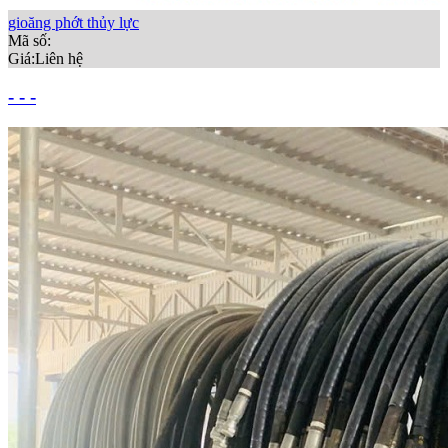
gioăng phớt thủy lực
Mã số:
Giá:
Liên hệ
- - -