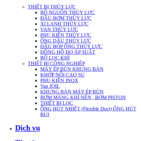
THIẾT BỊ THỦY LỰC
BỘ NGUỒN THỦY LỰC
ĐẦU BƠM THỦY LỰC
XI LANH THỦY LỰC
VAN THỦY LỰC
PHỤ KIỆN THỦY LỰC
ỐNG DẦU THỦY LỰC
ĐẦU BÓP ỐNG THỦY LỰC
ĐỒNG HỒ ĐO ÁP SUẤT
BỘ LỌC KHÍ
THIẾT BỊ CÔNG NGHIỆP
MÁY ÉP BÙN KHUNG BẢN
KHỚP NỐI CAO SU
PHỤ KIỆN INOX
Van JOIL
KHUNG BẢN MÁY ÉP BÙN
BƠM MÀNG KHÍ NÉN , BƠM PISTON
THIẾT BỊ LỌC
ỐNG HÚT NHIỆT (Flexible Duct) ỐNG HÚT
BỤI
Dịch vụ