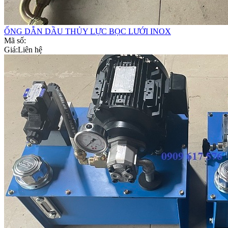
ỐNG DẪN DẦU THỦY LỰC BỌC LƯỚI INOX
Mã số:
Giá:
Liên hệ