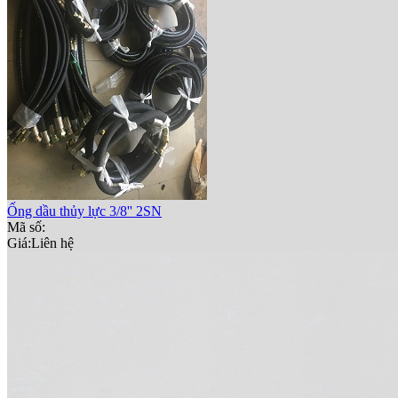
Ống dầu thủy lực 3/8'' 2SN
Mã số:
Giá:
Liên hệ