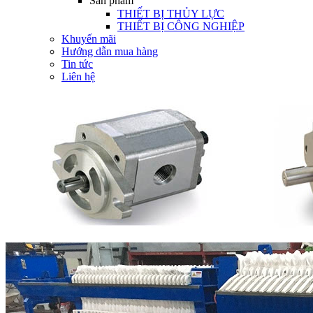
Sản phẩm
THIẾT BỊ THỦY LỰC
THIẾT BỊ CÔNG NGHIỆP
Khuyến mãi
Hướng dẫn mua hàng
Tin tức
Liên hệ