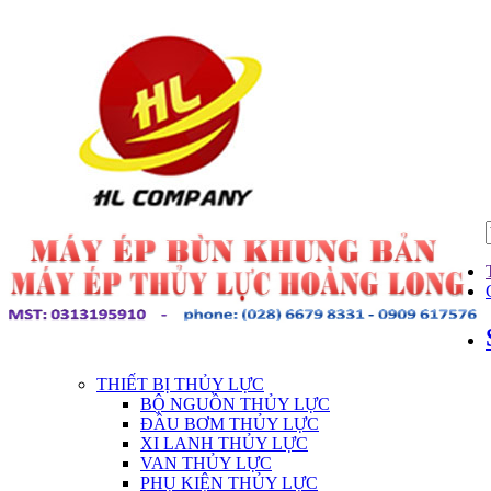
THIẾT BỊ THỦY LỰC
BỘ NGUỒN THỦY LỰC
ĐẦU BƠM THỦY LỰC
XI LANH THỦY LỰC
VAN THỦY LỰC
PHỤ KIỆN THỦY LỰC