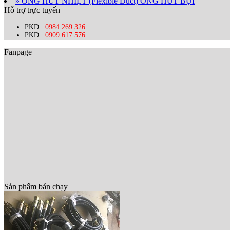
» ỐNG HÚT NHIỆT (Flexible Duct) ỐNG HÚT BỤI
Hỗ trợ trực tuyến
PKD :
0984 269 326
PKD :
0909 617 576
Fanpage
Sản phẩm bán chạy