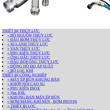
THIẾT BỊ THỦY LỰC
» BỘ NGUỒN THỦY LỰC
» ĐẦU BƠM THỦY LỰC
» XI LANH THỦY LỰC
» VAN THỦY LỰC
» PHỤ KIỆN THỦY LỰC
» ỐNG DẦU THỦY LỰC
» ĐẦU BÓP ỐNG THỦY LỰC
» ĐỒNG HỒ ĐO ÁP SUẤT
» BỘ LỌC KHÍ
THIẾT BỊ CÔNG NGHIỆP
» MÁY ÉP BÙN KHUNG BẢN
» KHỚP NỐI CAO SU
» PHỤ KIỆN INOX
» Van JOIL
» KHUNG BẢN MÁY ÉP BÙN
» BƠM MÀNG KHÍ NÉN , BƠM PISTON
» THIẾT BỊ LỌC