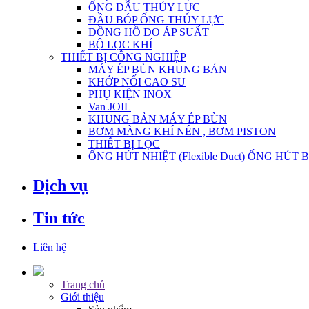
ỐNG DẦU THỦY LỰC
ĐẦU BÓP ỐNG THỦY LỰC
ĐỒNG HỒ ĐO ÁP SUẤT
BỘ LỌC KHÍ
THIẾT BỊ CÔNG NGHIỆP
MÁY ÉP BÙN KHUNG BẢN
KHỚP NỐI CAO SU
PHỤ KIỆN INOX
Van JOIL
KHUNG BẢN MÁY ÉP BÙN
BƠM MÀNG KHÍ NÉN , BƠM PISTON
THIẾT BỊ LỌC
ỐNG HÚT NHIỆT (Flexible Duct) ỐNG HÚT 
Dịch vụ
Tin tức
Liên hệ
Trang chủ
Giới thiệu